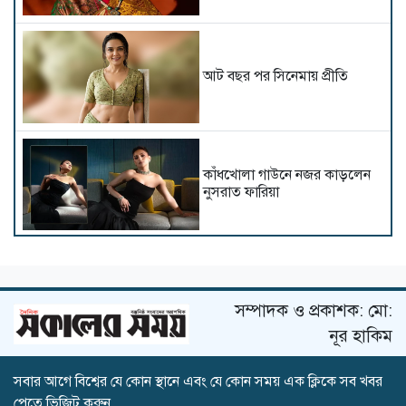
আট বছর পর সিনেমায় প্রীতি
কাঁধখোলা গাউনে নজর কাড়লেন
নুসরাত ফারিয়া
ব্যক্তিগত অভিমান নাকি জীবনের
উপলব্ধি
সম্পাদক ও প্রকাশক: মো:
নূর হাকিম
সবার আগে বিশ্বের যে কোন স্থানে এবং যে কোন সময় এক ক্লিকে সব খবর
১৮ বছর আগের সম্পত্তি বিক্রি
পেতে ভিজিট করুন