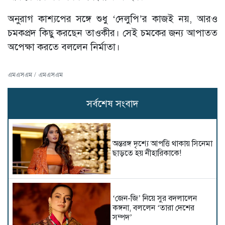
অনুরাগ কাশ্যপের সঙ্গে শুধু ‘দেলুপি’র কাজই নয়, আরও
চমকপ্রদ কিছু করছেন তাওকীর। সেই চমকের জন্য আপাতত
অপেক্ষা করতে বললেন নির্মাতা।
এমএসএম / এমএসএম
সর্বশেষ সংবাদ
অন্তরঙ্গ দৃশ্যে আপত্তি থাকায় সিনেমা
ছাড়তে হয় নীহারিকাকে!
‘জেন-জি’ নিয়ে সুর বদলালেন
কঙ্গনা, বললেন ‘তারা দেশের
সম্পদ’