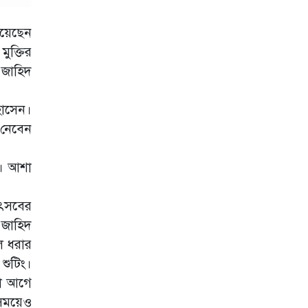
কাঁধখোলা গাউনে
হয়েছেন
নজর কাড়লেন
ুক্তির
নুসরাত ফারিয়া
 জাহিদ
ব্যক্তিগত অভিমান
নাকি জীবনের
হোসেন।
উপলব্ধি
 নেবেন
১৮ বছর আগের
সম্পত্তি বিক্রি করলেন
মাধুরী দীক্ষিত
ে। আশা
হাকিমি নয়, মরক্কোর
গোলকিপারের সঙ্গে
উৎসবের
প্রেম করছেন নোরা!
 জাহিদ
ভাবনাকে ‘বিরল
ে ধরার
প্রতিভা’ বললেন
শুটিং।
পূর্ণিমা
টা আগে
বিকৃত ভিডিও নিয়ে
 সময়েও