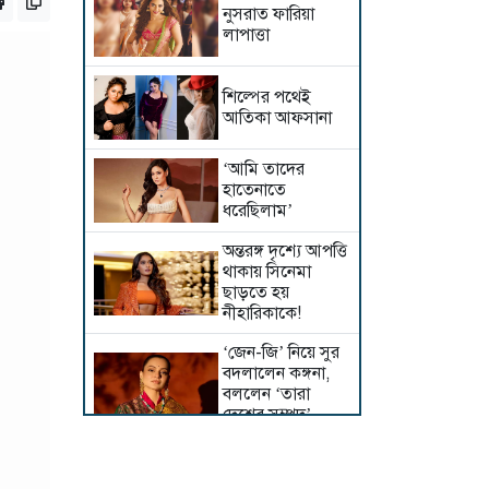
নুসরাত ফারিয়া
লাপাত্তা
শিল্পের পথেই
আতিকা আফসানা
‘আমি তাদের
হাতেনাতে
ধরেছিলাম’
অন্তরঙ্গ দৃশ্যে আপত্তি
থাকায় সিনেমা
ছাড়তে হয়
নীহারিকাকে!
‘জেন-জি’ নিয়ে সুর
বদলালেন কঙ্গনা,
বললেন ‘তারা
দেশের সম্পদ’
আট বছর পর
সিনেমায় প্রীতি