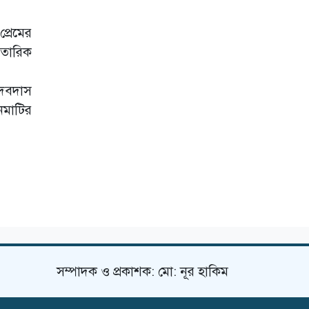
ক্ষুব্ধ ম্রুণাল ঠাকুর যা
বললেন
্রেমের
 তারিক
দেবদাস
েমাটির
সম্পাদক ও প্রকাশক: মো: নূর হাকিম