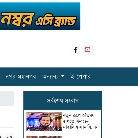
নগর-মহানগর
অন্যান্য
ই-পেপার
সর্বশেষ সংবাদ
নতুন রূপে অভিনয়
জগতে ফিরছেন
মাহাদি হাসান বি.এন