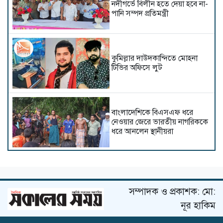
নদীগর্ভে বিলীন হতে দেয়া হবে না-
পানি সম্পদ প্রতিমন্ত্রী
কুমিল্লার দাউদকান্দিতে মোহনা
টিভির অফিসে লুট
বাংলাদেশিকে বিএসএফ ধরে
নেওয়ার জেরে ভারতীয় নাগরিককে
ধরে আনলেন স্থানীয়রা
শ্যামনগর বিরোধপূর্ণ জায়গায় ঘর
বাঁধাকে কেন্দ্র করে সংঘর্ষ: আহত ৫
সম্পাদক ও প্রকাশক: মো:
নূর হাকিম