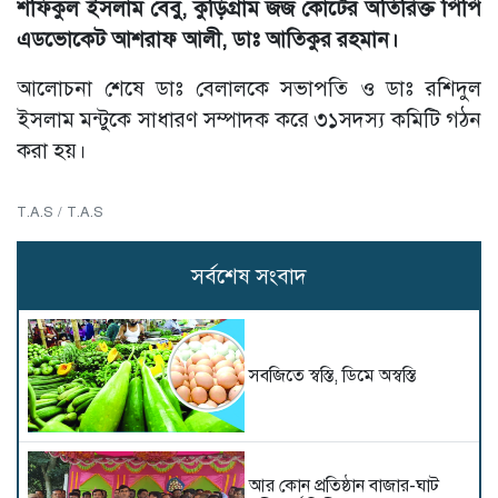
শফিকুল ইসলাম বেবু, কুড়িগ্রাম জজ কোর্টের অতিরিক্ত পিপি
এডভোকেট আশরাফ আলী, ডাঃ আতিকুর রহমান।
আলোচনা শেষে ডাঃ বেলালকে সভাপতি ও ডাঃ রশিদুল
ইসলাম মন্টুকে সাধারণ সম্পাদক করে ৩১সদস্য কমিটি গঠন
করা হয়।
T.A.S / T.A.S
সর্বশেষ সংবাদ
সবজিতে স্বস্তি, ডিমে অস্বস্তি
আর কোন প্রতিষ্ঠান বাজার-ঘাট