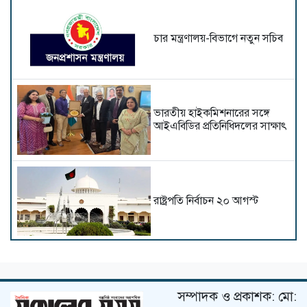
চার মন্ত্রণালয়-বিভাগে নতুন সচিব
ভারতীয় হাইক‌মিশনা‌রের স‌ঙ্গে
আইএবিডির প্রতি‌নি‌ধিদ‌লের সাক্ষাৎ
রাষ্ট্রপতি নির্বাচন ২০ আগস্ট
সচিবালয়ের সামনে অতিরিক্ত
পুলিশ মোতায়েন
সম্পাদক ও প্রকাশক: মো: