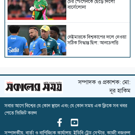
টের স্টেগেনকে ছেড়ে দিলো
বার্সেলোনা
নেইমারকে বিশ্বকাপের দলে নেওয়া
সঠিক সিদ্ধান্ত ছিল: আনচেলত্তি
একই গ্রুপে ভারত-পাকিস্তান,
বাংলাদেশের সঙ্গী কারা?
সম্পাদক ও প্রকাশক: মো:
নূর হাকিম
সবার আগে বিশ্বের যে কোন স্থানে এবং যে কোন সময় এক ক্লিকে সব খবর
অস্ট্রেলিয়া সিরিজের আগে নাহিদ
পেতে ভিজিট করুন
রানাকে নিয়ে তাসকিনের বার্তা
সম্পাদকীয়, বার্তা ও বাণিজ্যিক কার্যালয়: ইডিবি ট্রেড সেন্টার, কাজী নজরুল