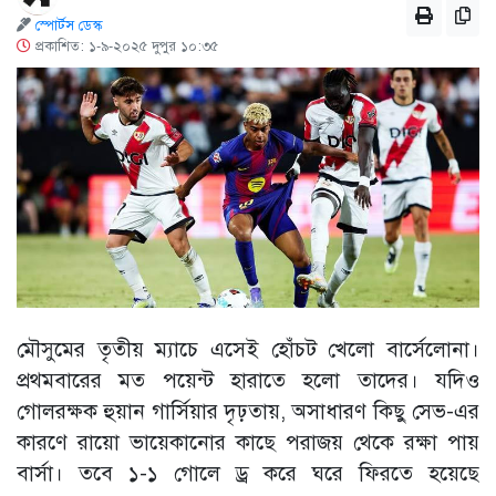
স্পোর্টস ডেস্ক
প্রকাশিত: ১-৯-২০২৫ দুপুর ১০:৩৫
মৌসুমের তৃতীয় ম্যাচে এসেই হোঁচট খেলো বার্সেলোনা।
প্রথমবারের মত পয়েন্ট হারাতে হলো তাদের। যদিও
গোলরক্ষক হুয়ান গার্সিয়ার দৃঢ়তায়, অসাধারণ কিছু সেভ-এর
কারণে রায়ো ভায়েকানোর কাছে পরাজয় থেকে রক্ষা পায়
বার্সা। তবে ১-১ গোলে ড্র করে ঘরে ফিরতে হয়েছে