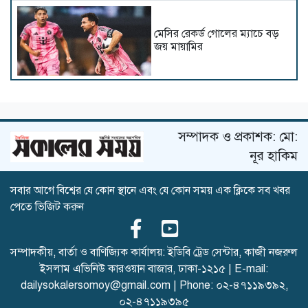
মেসির রেকর্ড গোলের ম্যাচে বড়
জয় মায়ামির
পাকিস্তানের স্পিনে ধরাশায়ী ওয়েস্ট
ইন্ডিজ, হাতছাড়া ম্যাচের লাগাম
সম্পাদক ও প্রকাশক: মো:
নূর হাকিম
সবার আগে বিশ্বের যে কোন স্থানে এবং যে কোন সময় এক ক্লিকে সব খবর
আগস্টের শেষেই নারী এশিয়া কাপ,
পেতে ভিজিট করুন
আয়োজক আরব আমিরাত
সম্পাদকীয়, বার্তা ও বাণিজ্যিক কার্যালয়: ইডিবি ট্রেড সেন্টার, কাজী নজরুল
ইসলাম এভিনিউ কারওয়ান বাজার, ঢাকা-১২১৫ | E-mail:
টের স্টেগেনকে ছেড়ে দিলো
dailysokalersomoy@gmail.com
| Phone:
০২-৪৭১১৯৩৯২
,
বার্সেলোনা
০২-৪৭১১৯৩৯৫