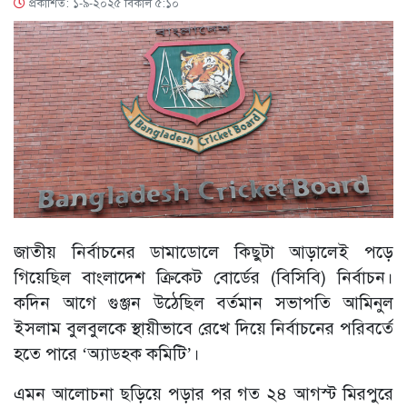
প্রকাশিত: ১-৯-২০২৫ বিকাল ৫:১০
জাতীয় নির্বাচনের ডামাডোলে কিছুটা আড়ালেই পড়ে
গিয়েছিল বাংলাদেশ ক্রিকেট বোর্ডের (বিসিবি) নির্বাচন।
কদিন আগে গুঞ্জন উঠেছিল বর্তমান সভাপতি আমিনুল
ইসলাম বুলবুলকে স্থায়ীভাবে রেখে দিয়ে নির্বাচনের পরিবর্তে
হতে পারে ‘অ্যাডহক কমিটি’।
এমন আলোচনা ছড়িয়ে পড়ার পর গত ২৪ আগস্ট মিরপুরে