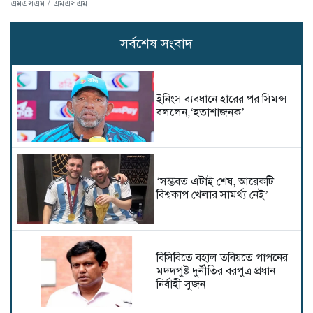
এমএসএম / এমএসএম
সর্বশেষ সংবাদ
ইনিংস ব্যবধানে হারের পর সিমন্স
বললেন,‘হতাশাজনক’
‘সম্ভবত এটাই শেষ, আরেকটি
বিশ্বকাপ খেলার সামর্থ্য নেই’
বিসিবিতে বহাল তবিয়তে পাপনের
মদদপুষ্ট দুর্নীতির বরপুত্র প্রধান
নির্বাহী সুজন