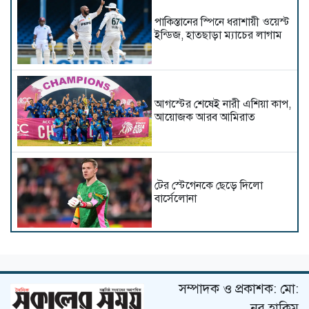
পাকিস্তানের স্পিনে ধরাশায়ী ওয়েস্ট
ইন্ডিজ, হাতছাড়া ম্যাচের লাগাম
আগস্টের শেষেই নারী এশিয়া কাপ,
আয়োজক আরব আমিরাত
টের স্টেগেনকে ছেড়ে দিলো
বার্সেলোনা
নেইমারকে বিশ্বকাপের দলে নেওয়া
সঠিক সিদ্ধান্ত ছিল: আনচেলত্তি
সম্পাদক ও প্রকাশক: মো:
নূর হাকিম