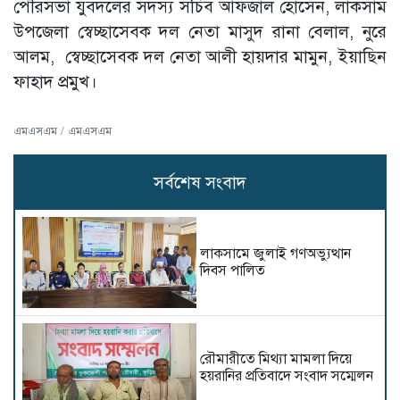
পৌরসভা যুবদলের সদস্য সচিব আফজাল হোসেন, লাকসাম
উপজেলা স্বেচ্ছাসেবক দল নেতা মাসুদ রানা বেলাল, নুরে
আলম, স্বেচ্ছাসেবক দল নেতা আলী হায়দার মামুন, ইয়াছিন
ফাহাদ প্রমুখ।
এমএসএম / এমএসএম
সর্বশেষ সংবাদ
লাকসামে জুলাই গণঅভ্যুত্থান
দিবস পালিত
রৌমারীতে মিথ্যা মামলা দিয়ে
হয়রানির প্রতিবাদে সংবাদ সম্মেলন