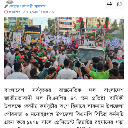
দেবব্রত পাল বাপ্পী, লাকসাম
প্রকাশিত: ৩-৯-২০২৫ বিকাল ৬:৮
বাংলাদেশ সর্ববৃহত্তর রাজনৈতিক দল বাংলাদেশ
জাতীয়তাবাদী দল বিএনপির ৪৭ তম প্রতিষ্ঠা বার্ষিকী
উপলক্ষে কেন্দ্রীয় কর্মসূচীর অংশ হিসাবে লাকসাম উপজেলা
পৌরসভা ও মনোহরগঞ্জ উপজেলা বিএনপি বিভিন্ন কর্মসূচি
গ্রহন করে,১৯৭৮ সালে প্রেসিডেন্ট জিয়াউর রহমানের গড়া