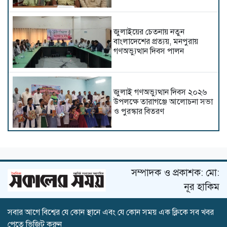
জুলাইয়ের চেতনায় নতুন
বাংলাদেশের প্রত্যয়, মনপুরায়
গণঅভ্যুত্থান দিবস পালন
জুলাই গণঅভ্যুত্থান দিবস ২০২৬
উপলক্ষে তারাগঞ্জে আলোচনা সভা
ও পুরস্কার বিতরণ
চাঁপাইনবাবগঞ্জে যথাযোগ্য মর্যাদায়
'ঐতিহাসিক জুলাই গণঅভ্যুত্থান
দিবস' পালিত
সম্পাদক ও প্রকাশক: মো:
নূর হাকিম
সবার আগে বিশ্বের যে কোন স্থানে এবং যে কোন সময় এক ক্লিকে সব খবর
পাওনা টাকা চাইতে গিয়ে হয়রানির
পেতে ভিজিট করুন
শিকার ব্যবসায়ী