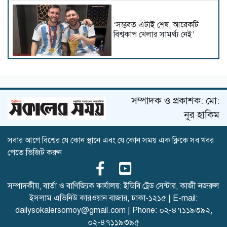
‘সম্ভবত এটাই শেষ, আরেকটি
বিশ্বকাপ খেলার সামর্থ্য নেই’
বিসিবিতে বহাল তবিয়তে পাপনের
মদদপুষ্ট দুর্নীতির বরপুত্র প্রধান
নির্বাহী সুজন
সম্পাদক ও প্রকাশক: মো:
নূর হাকিম
সবার আগে বিশ্বের যে কোন স্থানে এবং যে কোন সময় এক ক্লিকে সব খবর
মেসির রেকর্ড গোলের ম্যাচে বড়
পেতে ভিজিট করুন
জয় মায়ামির
সম্পাদকীয়, বার্তা ও বাণিজ্যিক কার্যালয়: ইডিবি ট্রেড সেন্টার, কাজী নজরুল
ইসলাম এভিনিউ কারওয়ান বাজার, ঢাকা-১২১৫ | E-mail:
পাকিস্তানের স্পিনে ধরাশায়ী ওয়েস্ট
dailysokalersomoy@gmail.com
| Phone:
০২-৪৭১১৯৩৯২
,
ইন্ডিজ, হাতছাড়া ম্যাচের লাগাম
০২-৪৭১১৯৩৯৫