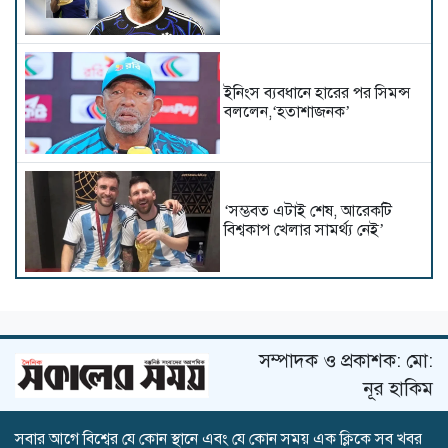
ইনিংস ব্যবধানে হারের পর সিমন্স
বললেন,‘হতাশাজনক’
‘সম্ভবত এটাই শেষ, আরেকটি
বিশ্বকাপ খেলার সামর্থ্য নেই’
বিসিবিতে বহাল তবিয়তে পাপনের
মদদপুষ্ট দুর্নীতির বরপুত্র প্রধান
নির্বাহী সুজন
সম্পাদক ও প্রকাশক: মো:
নূর হাকিম
সবার আগে বিশ্বের যে কোন স্থানে এবং যে কোন সময় এক ক্লিকে সব খবর