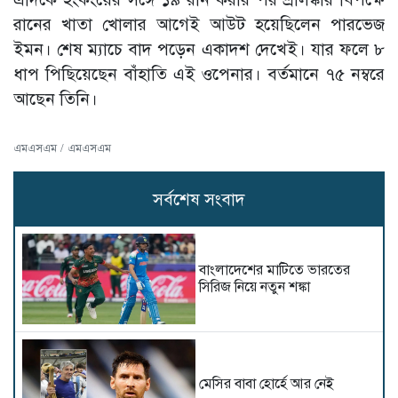
রানের খাতা খোলার আগেই আউট হয়েছিলেন পারভেজ
ইমন। শেষ ম্যাচে বাদ পড়েন একাদশ দেখেই। যার ফলে ৮
ধাপ পিছিয়েছেন বাঁহাতি এই ওপেনার। বর্তমানে ৭৫ নম্বরে
আছেন তিনি।
এমএসএম / এমএসএম
সর্বশেষ সংবাদ
বাংলাদেশের মাটিতে ভারতের
সিরিজ নিয়ে নতুন শঙ্কা
মেসির বাবা হোর্হে আর নেই