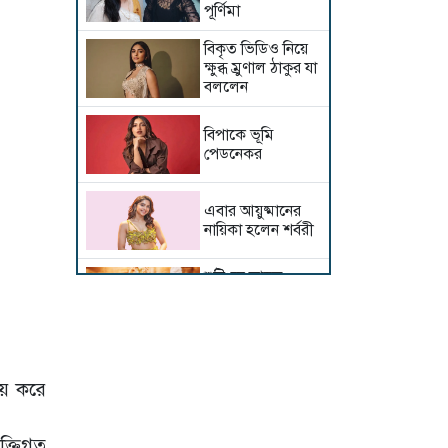
পূর্ণিমা
বিকৃত ভিডিও নিয়ে
ক্ষুব্ধ ম্রুণাল ঠাকুর যা
বললেন
বিপাকে ভূমি
পেডনেকর
এবার আয়ুষ্মানের
নায়িকা হলেন শর্বরী
শুটিংয়ে আহত
রাশমিকা, কী হয়েছে
অভিনেত্রীর?
দেবীরূপে ইধিকা
পাল, কতটা সত্য
নয় করে
এই গুঞ্জন?
সালমান-সঞ্জয়ের
ক্তিগত