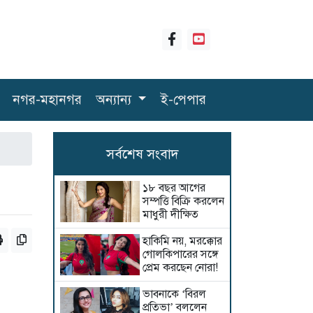
নগর-মহানগর
অন্যান্য
ই-পেপার
সর্বশেষ সংবাদ
১৮ বছর আগের
সম্পত্তি বিক্রি করলেন
মাধুরী দীক্ষিত
হাকিমি নয়, মরক্কোর
গোলকিপারের সঙ্গে
প্রেম করছেন নোরা!
ভাবনাকে ‘বিরল
প্রতিভা’ বললেন