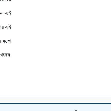
বন্ধুত্বপূর্ণ মুহূর্তে মুগ্ধ
নেটদুনিয়া
ছেন এই
নিজেকে চিনেছেন
শ্রুতি
তার এই
আন্ধারে তুষির প্রথম
দেখা
ের মতো
'আন্ধার'-এ
খেছেন,
নজরকাড়া তুষি, ছবি
ফাঁস করলেন
নির্মাতা!
ছুটির আমেজ দ্বিগুণ
করতে যা দেখবেন
ওটিটিতে