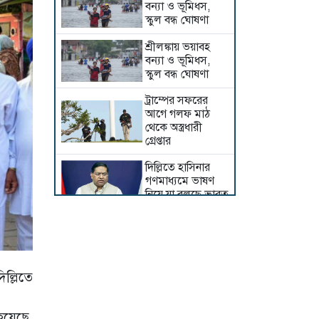
বন্যা ও ভূমিধস,
স্কুল বন্ধ ঘোষণা
শ্রীলঙ্কায় ভয়াবহ
বন্যা ও ভূমিধস,
স্কুল বন্ধ ঘোষণা
ট্রাম্পের সফরের
আগে গলফ মাঠ
থেকে অস্ত্রধারী
গ্রেপ্তার
দিল্লিতে হাসিনার
গণমাধ্যমে ভাষণ
নিয়ে যা বলছে ভারত
রাশিয়া-ইউক্রেনের
পাল্টাপাল্টি হামলায়
একদিনে নিহত ২৬
ইরানের সঙ্গে নতুন
ল্লিতে
করে আলোচনায়
বসছে যুক্তরাষ্ট্র,
জানালেন ট্রাম্প
হয়েছে,