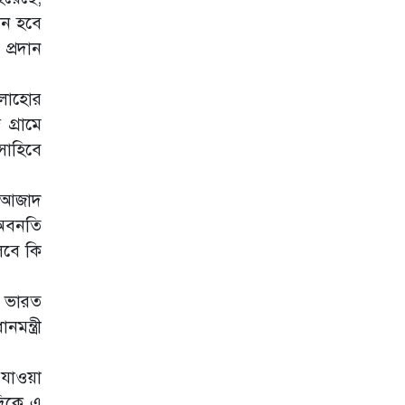
ঠান হবে
জলবায়ু পরিবর্তনে
হিমালয়ে বাড়ছে
প্রদান
মানুষ ও চিতাবাঘ
সংঘাত
ী লাহোর
পেরুতে যাত্রীবাহী
গ্রামে
বিমান বিধ্বস্ত, সব
আরোহী নিহত
সাহিবে
শর্ত সাপেক্ষে ইরানে
ও আজাদ
হামলা বাতিল
ঘোষণা ট্রাম্পের
 অবনতি
িলবে কি
দেশ ছাড়তে প্রস্তুতি
নিন, মধ্যপ্রাচ্যে
মার্কিন নাগরিকদের
য় ভারত
জরুরি নির্দেশনা
মন্ত্রী
সাংবাদিকতা ছেড়ে
পর্নতারকা
 যাওয়া
দিকে এ