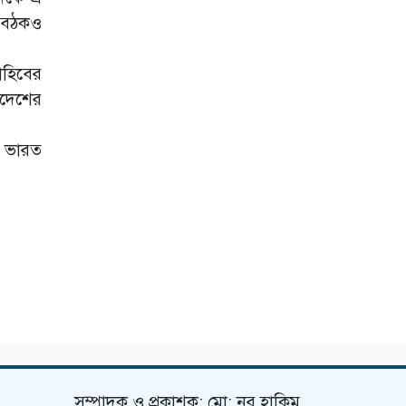
ি বৈঠকও
াহিবের
্রদেশের
নে ভারত
সম্পাদক ও প্রকাশক: মো: নূর হাকিম