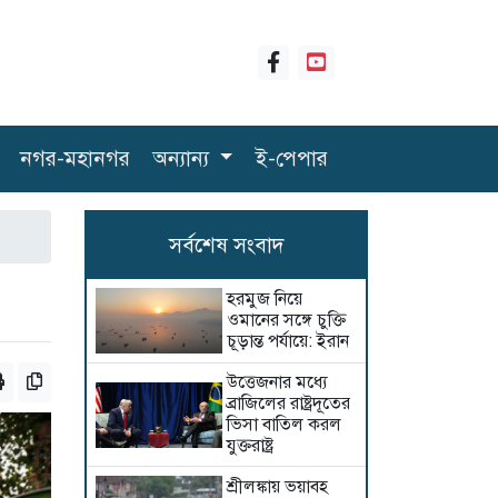
নগর-মহানগর
অন্যান্য
ই-পেপার
সর্বশেষ সংবাদ
হরমুজ নিয়ে
ওমানের সঙ্গে চুক্তি
চূড়ান্ত পর্যায়ে: ইরান
উত্তেজনার মধ্যে
ব্রাজিলের রাষ্ট্রদূতের
ভিসা বাতিল করল
যুক্তরাষ্ট্র
শ্রীলঙ্কায় ভয়াবহ