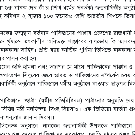
 গুরু নানক দেব জী’র (শিখ ধর্মের প্রবর্তক) জন্মবার্ষিকীর অনুষ্
ন হাই কমিশন ২ হাজার ১০০ জনেরও বেশি ভারতীয় শিখকে ভিসা 
নানকের জন্মস্থান বর্তমান পাকিস্তানের পাঞ্জাব প্রদেশের রাজধান
 খৃষ্টাব্দে তৎকালীন অবিভক্ত পাঞ্জাবের রায়ভোয় কি তালবন্দ 
নানকানা সাহিব। প্রতি বছর কার্তিক পূর্ণিমা তিথিতে নানকানা 
উৎসব পালন করা হয়।
ঁওয়ের জঙ্গি হামলা এবং তারপর মে মাসে পাকিস্তানের পাঞ্জাব 
ত অপারেশন সিঁদুরের জেরে ভারত ও পাকিস্তানের সম্পর্কের চরম
র্ষিকী অনুষ্ঠানে পাকিস্তানে ধর্মীয় অনুষ্ঠানে যাওয়ার ছাড়পত্র ম
াকিস্তানে ‘জাঠা’ (ধর্মীয় প্রতিনিধিদল) পাঠানোর অনুমতি দে
দিল্লির মন্ত্রী মনজিন্দর সিংহ সিরসাও। এক ভিডিয়ো বার্তায় প্রধান
ত শাহকে ধন্যবাদ জানান সিরসা।
তিবেদন অনুসারে, নানকের জন্মবার্ষিকী উপলক্ষে পাকিস্তানে
দার করতে শুরু করেছে পাকিস্তানের সরকারও। চলতি মাসের শুরুর 