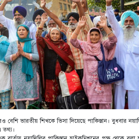
রও বেশি ভারতীয় শিখকে ভিসা দিয়েছে পাকিস্তান। বুধবার নয়াদি
এ তথ্য।
 বার্তায় নয়াদিল্লির পাকিস্তান হাইকমিশনের পক্ষ থেকে বলা 