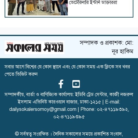
ভেটেরিনারি ইন্টার্ন ডাক্তাররা
ডিআইইউতে অর্থনীতি বিভাগের
রিসার্চ মনোগ্রাফ কর্মশালা অনুষ্ঠিত
সম্পাদক ও প্রকাশক: মো:
নূর হাকিম
আপত্তিকর ক্যাপশনসহ ভিডিও
সবার আগে বিশ্বের যে কোন স্থানে এবং যে কোন সময় এক ক্লিকে সব খবর
প্রচারের অভিযোগে আটক,
পেতে ভিজিট করুন
মুচলেকায় মুক্তি
সম্পাদকীয়, বার্তা ও বাণিজ্যিক কার্যালয়: ইডিবি ট্রেড সেন্টার, কাজী নজরুল
ইসলাম এভিনিউ কারওয়ান বাজার, ঢাকা-১২১৫ | E-mail:
শেখ হাসিনার সাথে পবিপ্রবি
শিক্ষকদের বৈঠক ও গোপন
dailysokalersomoy@gmail.com
| Phone:
০২-৪৭১১৯৩৯২
,
তৎপরতা, তদন্তে কমিটি গঠন
০২-৪৭১১৯৩৯৫
© সর্বস্বত্ব সংরক্ষিত । দৈনিক সকালের সময়ে প্রকাশিত সংবাদ,