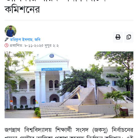
কমিশনের
তরিকুল ইসলাম, জবি
প্রকাশিত: ৮-১১-২০২৫ দুপুর ২:২
জগন্নাথ বিশ্ববিদ্যালয় শিক্ষার্থী সংসদ (জকসু) নির্বাচনের