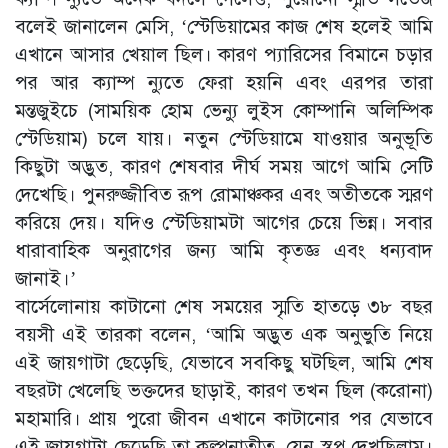
বলেই জানালেন মেসি, ‘স্টেডিয়ামের কাজ শেষ হলেই আমি
এখানে আসার খেয়াল ছিল। কারণ প্যারিসের বিমানে চড়ার
পর আর ক্যাম্প ন্যুতে ফেরা হয়নি এবং এরপর তারা
মন্তজুইচে (সাময়িক হোম ভেন্যু লুইস কোম্পানি অলিম্পিক
স্টেডিয়াম) চলে যায়। নতুন স্টেডিয়ামে যাওয়ার অনুভূতি
কিছুটা অদ্ভুত, কারণ শেষবার দীর্ঘ সময় আগে আমি সেটি
দেখেছি। পুনরুজ্জীবিত রূপ রোমাঞ্চকর এবং অতীতকে স্মরণ
করিয়ে দেয়। যদিও স্টেডিয়ামটা আগের চেয়ে ভিন্ন। সবার
ধারাবাহিক অনুরাগের জন্য আমি কৃতজ্ঞ এবং ধন্যবাদ
জানাই।’
বার্সেলোনায় কাটানো শেষ সময়ের স্মৃতি হাতড়ে ৩৮ বছর
বয়সী এই তারকা বলেন, ‘আমি অদ্ভুত এক অনুভুতি নিয়ে
এই জায়গাটা ছেড়েছি, যেভাবে সবকিছু ঘটছিল, আমি শেষ
বছরটা খেলেছি ভক্তদের ছাড়াই, কারণ তখন ছিল (করোনা)
মহামারি। প্রায় পুরো জীবন এখানে কাটানোর পর যেভাবে
এই জায়গাটা ছেড়েছি তা কল্পনাতীত, যেন স্বপ্ন দেখছিলাম।