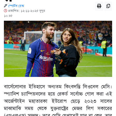
স্পোর্টস ডেস্ক
প্রকাশিত: ১২-১১-২০২৫ দুপুর
১০:৪৫
বার্সেলোনার ইতিহাসে অন্যতম কিংবদন্তি লিওনেল মেসি।
স্প্যানিশ চ্যাম্পিয়নদের হয়ে রেকর্ড সর্বোচ্চ গোল করা এই
আর্জেন্টাইন মহাতারকা ইউরোপ ছেড়ে ২০২৩ সালের
মাঝামাঝি সময় থেকে যুক্তরাষ্ট্রের মেজর লিগ সকারের
(এমএলএস) সম্পদ। তবে মেসি যেখানেই যান না কেন, তার