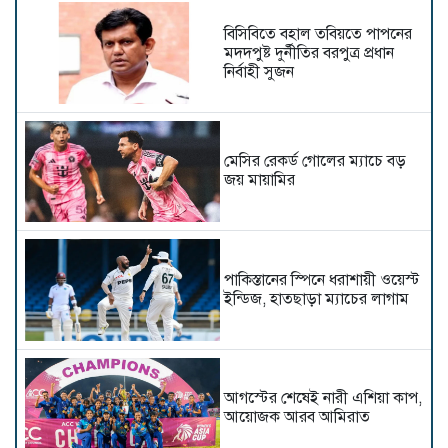
বিসিবিতে বহাল তবিয়তে পাপনের
মদদপুষ্ট দুর্নীতির বরপুত্র প্রধান
নির্বাহী সুজন
মেসির রেকর্ড গোলের ম্যাচে বড়
জয় মায়ামির
পাকিস্তানের স্পিনে ধরাশায়ী ওয়েস্ট
ইন্ডিজ, হাতছাড়া ম্যাচের লাগাম
আগস্টের শেষেই নারী এশিয়া কাপ,
আয়োজক আরব আমিরাত