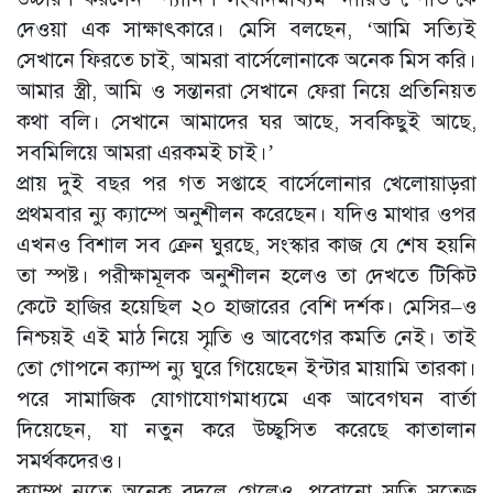
দেওয়া এক সাক্ষাৎকারে। মেসি বলছেন, ‘আমি সত্যিই
সেখানে ফিরতে চাই, আমরা বার্সেলোনাকে অনেক মিস করি।
আমার স্ত্রী, আমি ও সন্তানরা সেখানে ফেরা নিয়ে প্রতিনিয়ত
কথা বলি। সেখানে আমাদের ঘর আছে, সবকিছুই আছে,
সবমিলিয়ে আমরা এরকমই চাই।’
প্রায় দুই বছর পর গত সপ্তাহে বার্সেলোনার খেলোয়াড়রা
প্রথমবার ন্যু ক্যাম্পে অনুশীলন করেছেন। যদিও মাথার ওপর
এখনও বিশাল সব ক্রেন ঘুরছে, সংস্কার কাজ যে শেষ হয়নি
তা স্পষ্ট। পরীক্ষামূলক অনুশীলন হলেও তা দেখতে টিকিট
কেটে হাজির হয়েছিল ২০ হাজারের বেশি দর্শক। মেসির–ও
নিশ্চয়ই এই মাঠ নিয়ে স্মৃতি ও আবেগের কমতি নেই। তাই
তো গোপনে ক্যাম্প ন্যু ঘুরে গিয়েছেন ইন্টার মায়ামি তারকা।
পরে সামাজিক যোগাযোগমাধ্যমে এক আবেগঘন বার্তা
দিয়েছেন, যা নতুন করে উচ্ছ্বসিত করেছে কাতালান
সমর্থকদেরও।
ক্যাম্প ন্যুতে অনেক বদলে গেলেও, পুরোনো স্মৃতি সতেজ