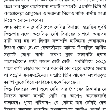
অন্তর আর মুখে বার্সেলোনা নামটি আসবেই! এমনকি তিনি স্ত্রী
অ্যান্তোনেল্লা রোকুজ্জো ও সন্তানরা মিলেও নাকি বার্সায় ফেরা
নিয়ে আলোচনা করেন।
অথচ কাতালান ক্লাবটি থেকে মেসির বিদায়টা হয়েছিল খুবই
তিক্ততার সঙ্গে। অশ্রুসিক্ত সেই বিদায়ের নেপথ্যে অন্যতম
দায়ী করা হয় লা লিগার সভাপতি হাভিয়ের তেবাসকে।
লিগের বেধে দেওয়া বেতনসীমায় আটকে গিয়েছিল আর্থিক
সংকটে ভোগা বার্সা। অবশ্য ক্লাব সভাপতি হুয়ান
লাপোর্তাকেও দায়ী করেন কেউ কেউ। সবমিলিয়ে ২০২১
সালে বার্সা ছাড়ার পর আর পরবর্তী চার বছরে তাদের ডেরায়
পা পড়েনি এলএমটেনের। সম্প্রতি তিনি আচমকা ‍সংস্কারকৃত
ক্যাম্প ন্যুতে গিয়ে সবাইকে চমকে দিয়েছেন।
তিক্ত বিদায়ের কথা ভুলে মেসি তার শৈশবের ঠিকানায় যে
ফিরতে কতটা আগ্রহী সেটি এর আগেও অনেকবারই
বলেছেন। পুরো পরিবারও যে সেটাই চায় সেটাই ফের
উচ্চারণ করলেন স্প্যানিশ সংবাদমাধ্যম ‘দারিও স্পোর্ত’কে