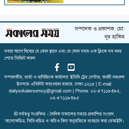
টের স্টেগেনকে ছেড়ে দিলো
বার্সেলোনা
সম্পাদক ও প্রকাশক: মো:
নূর হাকিম
সবার আগে বিশ্বের যে কোন স্থানে এবং যে কোন সময় এক ক্লিকে সব খবর
নেইমারকে বিশ্বকাপের দলে নেওয়া
পেতে ভিজিট করুন
সঠিক সিদ্ধান্ত ছিল: আনচেলত্তি
সম্পাদকীয়, বার্তা ও বাণিজ্যিক কার্যালয়: ইডিবি ট্রেড সেন্টার, কাজী নজরুল
ইসলাম এভিনিউ কারওয়ান বাজার, ঢাকা-১২১৫ | E-mail:
একই গ্রুপে ভারত-পাকিস্তান,
dailysokalersomoy@gmail.com
| Phone:
০২-৪৭১১৯৩৯২
,
বাংলাদেশের সঙ্গী কারা?
০২-৪৭১১৯৩৯৫
© সর্বস্বত্ব সংরক্ষিত । দৈনিক সকালের সময়ে প্রকাশিত সংবাদ,
আলোকচিত্র, ভিডিওচিত্র ও অডিও বিনা অনুমতিতে ব্যবহার করা বেআইনি।
অস্ট্রেলিয়া সিরিজের আগে নাহিদ
রানাকে নিয়ে তাসকিনের বার্তা