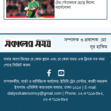
টের স্টেগেনকে ছেড়ে দিলো
বার্সেলোনা
নেইমারকে বিশ্বকাপের দলে নেওয়া
সঠিক সিদ্ধান্ত ছিল: আনচেলত্তি
সম্পাদক ও প্রকাশক: মো:
নূর হাকিম
সবার আগে বিশ্বের যে কোন স্থানে এবং যে কোন সময় এক ক্লিকে সব খবর
একই গ্রুপে ভারত-পাকিস্তান,
পেতে ভিজিট করুন
বাংলাদেশের সঙ্গী কারা?
সম্পাদকীয়, বার্তা ও বাণিজ্যিক কার্যালয়: ইডিবি ট্রেড সেন্টার, কাজী নজরুল
ইসলাম এভিনিউ কারওয়ান বাজার, ঢাকা-১২১৫ | E-mail:
অস্ট্রেলিয়া সিরিজের আগে নাহিদ
dailysokalersomoy@gmail.com
| Phone:
০২-৪৭১১৯৩৯২
,
রানাকে নিয়ে তাসকিনের বার্তা
০২-৪৭১১৯৩৯৫