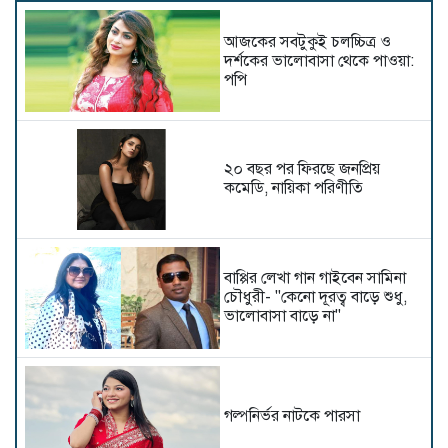
আজকের সবটুকুই চলচ্চিত্র ও
দর্শকের ভালোবাসা থেকে পাওয়া:
পপি
২০ বছর পর ফিরছে জনপ্রিয়
কমেডি, নায়িকা পরিণীতি
বাপ্পির লেখা গান গাইবেন সামিনা
চৌধুরী- "কেনো দূরত্ব বাড়ে শুধু,
ভালোবাসা বাড়ে না"
গল্পনির্ভর নাটকে পারসা