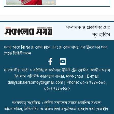
নতুন রূপে অভিনয় জগতে ফিরছেন
মাহাদি হাসান বি.এন
সম্পাদক ও প্রকাশক: মো:
নূর হাকিম
সবার আগে বিশ্বের যে কোন স্থানে এবং যে কোন সময় এক ক্লিকে সব খবর
নুসরাত ফারিয়া লাপাত্তা
পেতে ভিজিট করুন
সম্পাদকীয়, বার্তা ও বাণিজ্যিক কার্যালয়: ইডিবি ট্রেড সেন্টার, কাজী নজরুল
ইসলাম এভিনিউ কারওয়ান বাজার, ঢাকা-১২১৫ | E-mail:
শিল্পের পথেই আতিকা আফসানা
dailysokalersomoy@gmail.com
| Phone:
০২-৪৭১১৯৩৯২
,
০২-৪৭১১৯৩৯৫
© সর্বস্বত্ব সংরক্ষিত । দৈনিক সকালের সময়ে প্রকাশিত সংবাদ,
আলোকচিত্র, ভিডিওচিত্র ও অডিও বিনা অনুমতিতে ব্যবহার করা বেআইনি।
‘আমি তাদের হাতেনাতে