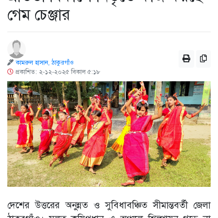
গেম চেঞ্জার
কামরুল হাসান, ঠাকুরগাঁও
প্রকাশিত: ২-১২-২০২৫ বিকাল ৫:১৮
দেশের উত্তরের অনুন্নত ও সুবিধাবঞ্চিত সীমান্তবর্তী জেলা