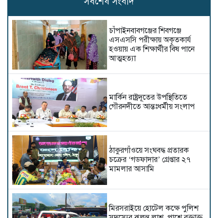
সর্বশেষ সংবাদ
চাঁপাইনবাবগঞ্জের শিবগঞ্জে
এসএসসি পরীক্ষায় অকৃতকার্য
হওয়ায় এক শিক্ষার্থীর বিষ পানে
আত্মহত্যা
মার্কিন রাষ্ট্রদূতের উপস্থিতিতে
গৌরনদীতে আন্তঃধর্মীয় সংলাপ
ঠাকুরগাঁওয়ে সংঘবদ্ধ প্রতারক
চক্রের ‘গডফাদার’ গ্রেপ্তার ২৭
মামলার আসামি
মিরসরাইয়ে হোটেল কক্ষে পুলিশ
সদস্যের ঝুলন্ত লাশ, পাশে রক্তাক্ত