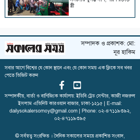
স্ত্রী
পাবনা ক্যাডেট কলেজে ৫২ জন
অংশ নিয়ে জিপিএ-৫ পেয়েছে সবাই
সম্পাদক ও প্রকাশক: মো:
নূর হাকিম
সবার আগে বিশ্বের যে কোন স্থানে এবং যে কোন সময় এক ক্লিকে সব খবর
নিশাত ডাক্তার হতে চায়
পেতে ভিজিট করুন
সম্পাদকীয়, বার্তা ও বাণিজ্যিক কার্যালয়: ইডিবি ট্রেড সেন্টার, কাজী নজরুল
ফরিদগঞ্জে এসএসসিতে পাসের
ইসলাম এভিনিউ কারওয়ান বাজার, ঢাকা-১২১৫ | E-mail:
হার ৬৫.৭৯%, জিপিএ-৫ পেল
১১৬ জন, ফলাফলে এগিয়ে
dailysokalersomoy@gmail.com
| Phone:
০২-৪৭১১৯৩৯২
,
এ.আর. পাইলট সরকারি উচ্চ
০২-৪৭১১৯৩৯৫
বিদ্যালয়
© সর্বস্বত্ব সংরক্ষিত । দৈনিক সকালের সময়ে প্রকাশিত সংবাদ,