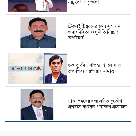
নয়, ধৈর্য ও শৃঙ্খলা!
টেকসই উন্নয়নের জন্য সুশাসন,
জবাবদিহিতা ও দুর্নীতি নিয়ন্ত্রণ
অপরিহার্য
গুরু পূর্ণিমা: ঐতিহ্য, ইতিহাস ও
গুরু-শিষ্য পরম্পরার মাহাত্ম্য
ঢাকা শহরের বর্জ্যজনিত দুর্ভোগ
প্রশমনে কার্যকর পদক্ষেপ প্রয়োজন