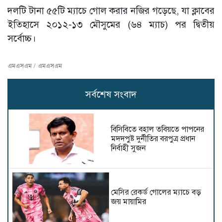
দলটি টানা ৫৫টি ম্যাচে গোল করার নজির গড়েছে, যা ক্লাবের
ইতিহাসে ২০১২-১৩ মৌসুমের (৬৪ ম্যাচ) পর দ্বিতীয়
সর্বোচ্চ।
এমএসএম / এমএসএম
সর্বশেষ সংবাদ
বিসিবিতে বহাল তবিয়তে পাপনের
মদদপুষ্ট দুর্নীতির বরপুত্র প্রধান
নির্বাহী সুজন
মেসির রেকর্ড গোলের ম্যাচে বড়
জয় মায়ামির