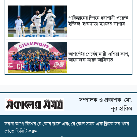
পাকিস্তানের স্পিনে ধরাশায়ী ওয়েস্ট
ইন্ডিজ, হাতছাড়া ম্যাচের লাগাম
আগস্টের শেষেই নারী এশিয়া কাপ,
আয়োজক আরব আমিরাত
টের স্টেগেনকে ছেড়ে দিলো
বার্সেলোনা
সম্পাদক ও প্রকাশক: মো:
নূর হাকিম
সবার আগে বিশ্বের যে কোন স্থানে এবং যে কোন সময় এক ক্লিকে সব খবর
নেইমারকে বিশ্বকাপের দলে নেওয়া
পেতে ভিজিট করুন
সঠিক সিদ্ধান্ত ছিল: আনচেলত্তি