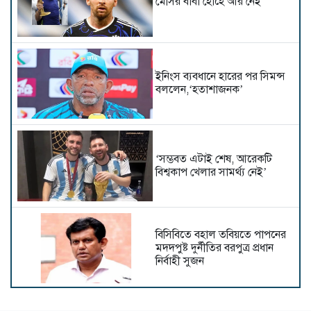
মেসির বাবা হোর্হে আর নেই
ইনিংস ব্যবধানে হারের পর সিমন্স
বললেন,‘হতাশাজনক’
‘সম্ভবত এটাই শেষ, আরেকটি
বিশ্বকাপ খেলার সামর্থ্য নেই’
বিসিবিতে বহাল তবিয়তে পাপনের
মদদপুষ্ট দুর্নীতির বরপুত্র প্রধান
নির্বাহী সুজন