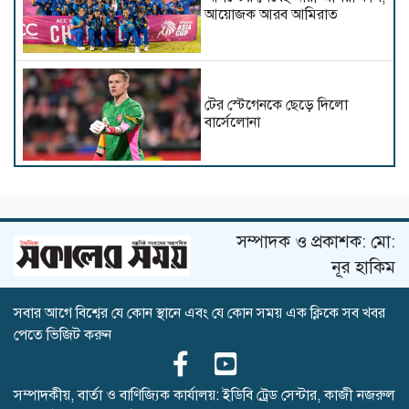
আয়োজক আরব আমিরাত
টের স্টেগেনকে ছেড়ে দিলো
বার্সেলোনা
নেইমারকে বিশ্বকাপের দলে নেওয়া
সঠিক সিদ্ধান্ত ছিল: আনচেলত্তি
সম্পাদক ও প্রকাশক: মো:
নূর হাকিম
সবার আগে বিশ্বের যে কোন স্থানে এবং যে কোন সময় এক ক্লিকে সব খবর
একই গ্রুপে ভারত-পাকিস্তান,
পেতে ভিজিট করুন
বাংলাদেশের সঙ্গী কারা?
সম্পাদকীয়, বার্তা ও বাণিজ্যিক কার্যালয়: ইডিবি ট্রেড সেন্টার, কাজী নজরুল