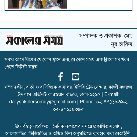
বিসিবিতে বহাল তবিয়তে পাপনের
মদদপুষ্ট দুর্নীতির বরপুত্র প্রধান
নির্বাহী সুজন
সম্পাদক ও প্রকাশক: মো:
নূর হাকিম
সবার আগে বিশ্বের যে কোন স্থানে এবং যে কোন সময় এক ক্লিকে সব খবর
মেসির রেকর্ড গোলের ম্যাচে বড়
পেতে ভিজিট করুন
জয় মায়ামির
সম্পাদকীয়, বার্তা ও বাণিজ্যিক কার্যালয়: ইডিবি ট্রেড সেন্টার, কাজী নজরুল
ইসলাম এভিনিউ কারওয়ান বাজার, ঢাকা-১২১৫ | E-mail:
পাকিস্তানের স্পিনে ধরাশায়ী ওয়েস্ট
dailysokalersomoy@gmail.com
| Phone:
০২-৪৭১১৯৩৯২
,
ইন্ডিজ, হাতছাড়া ম্যাচের লাগাম
০২-৪৭১১৯৩৯৫
© সর্বস্বত্ব সংরক্ষিত । দৈনিক সকালের সময়ে প্রকাশিত সংবাদ,
আলোকচিত্র, ভিডিওচিত্র ও অডিও বিনা অনুমতিতে ব্যবহার করা বেআইনি।
আগস্টের শেষেই নারী এশিয়া কাপ,