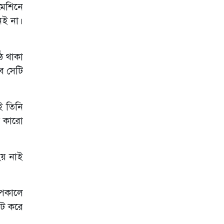
মেশিনে
বার্সেলোনা
নই না।
নেইমারকে
বিশ্বকাপের দলে
নেওয়া সঠিক সিদ্ধান্ত
ছিল: আনচেলত্তি
ে থাকা
ে সেটি
একই গ্রুপে ভারত-
পাকিস্তান,
বাংলাদেশের সঙ্গী
কারা?
ই তিনি
অস্ট্রেলিয়া সিরিজের
ল কারো
আগে নাহিদ রানাকে
নিয়ে তাসকিনের
বার্তা
হয় নাই
ফিফার নেতৃত্বে
‘অযোগ্য’
ইনফান্তিনো: ব্রিটিশ
াপকালে
প্রধানমন্ত্রী
েট করে
দলবদলে চমক