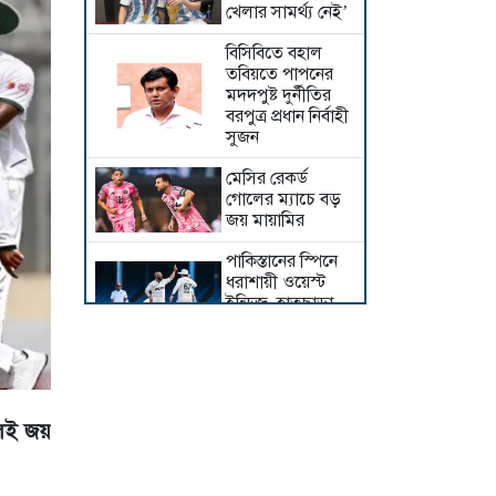
খেলার সামর্থ্য নেই’
বিসিবিতে বহাল
তবিয়তে পাপনের
মদদপুষ্ট দুর্নীতির
বরপুত্র প্রধান নির্বাহী
সুজন
মেসির রেকর্ড
গোলের ম্যাচে বড়
জয় মায়ামির
পাকিস্তানের স্পিনে
ধরাশায়ী ওয়েস্ট
ইন্ডিজ, হাতছাড়া
ম্যাচের লাগাম
আগস্টের শেষেই
নারী এশিয়া কাপ,
আয়োজক আরব
আমিরাত
লেই জয়
টের স্টেগেনকে
ছেড়ে দিলো