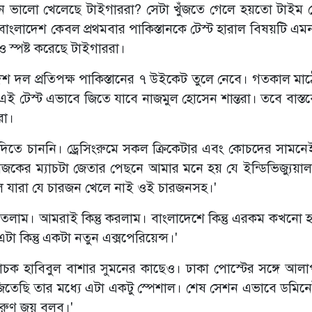
ন ভালো খেলেছে টাইগাররা? সেটা খুঁজতে গেলে হয়তো টাইম 
 বাংলাদেশ কেবল প্রথমবার পাকিস্তানকে টেস্ট হারাল বিষয়টি এম
 স্পষ্ট করেছে টাইগাররা।
শ দল প্রতিপক্ষ পাকিস্তানের ৭ উইকেট তুলে নেবে। গতকাল মাঠ
ই টেস্ট এভাবে জিতে যাবে নাজমুল হোসেন শান্তরা। তবে বাস্তব
রা।
দিতে চাননি। ড্রেসিংরুমে সকল ক্রিকেটার এবং কোচদের সামনে
জকের ম্যাচটা জেতার পেছনে আমার মনে হয় যে ইন্ডিভিজ্যুয়া
ালি যারা যে চারজন খেলে নাই ওই চারজনসহ।'
িতলাম। আমরাই কিন্তু করলাম। বাংলাদেশে কিন্তু এরকম কখনো 
া কিন্তু একটা নতুন এক্সপেরিয়েন্স।'
বাচক হাবিবুল বাশার সুমনের কাছেও। ঢাকা পোস্টের সঙ্গে আল
াচ জিতেছি তার মধ্যে এটা একটু স্পেশাল। শেষ সেশন এভাবে ডমিন
দারুণ জয় বলব।'