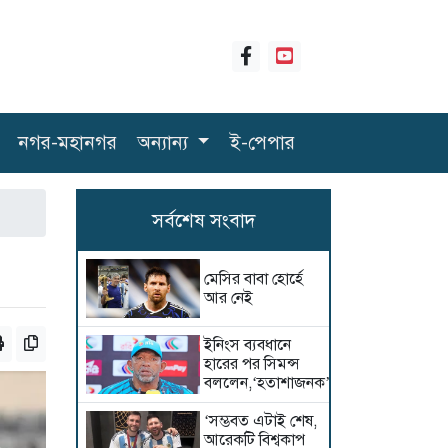
নগর-মহানগর
অন্যান্য
ই-পেপার
সর্বশেষ সংবাদ
মেসির বাবা হোর্হে
আর নেই
ইনিংস ব্যবধানে
হারের পর সিমন্স
বললেন,‘হতাশাজনক’
‘সম্ভবত এটাই শেষ,
আরেকটি বিশ্বকাপ