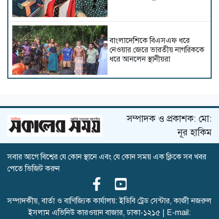
বাংলাদেশিকে বিএসএফ ধরে
নেওয়ার জেরে ভারতীয় নাগরিককে
ধরে আনলেন স্থানীয়রা
শ্যামনগর বিরোধপূর্ণ জায়গায় ঘর
বাঁধাকে কেন্দ্র করে সংঘর্ষ: আহত ৫
সম্পাদক ও প্রকাশক: মো:
নূর হাকিম
সবার আগে বিশ্বের যে কোন স্থানে এবং যে কোন সময় এক ক্লিকে সব খবর
ঠাকুরগাঁওয়ে সড়ক দুর্ঘটনায়
পেতে ভিজিট করুন
পথচারীসহ নিহত-২
সম্পাদকীয়, বার্তা ও বাণিজ্যিক কার্যালয়: ইডিবি ট্রেড সেন্টার, কাজী নজরুল
ইসলাম এভিনিউ কারওয়ান বাজার, ঢাকা-১২১৫ | E-mail:
মুঠো ভালোবাসা শীর্ষক মানবিক