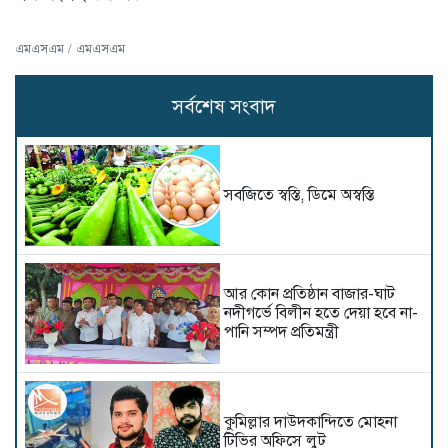
এমএসএম / এমএসএম
সর্বশেষ সংবাদ
সবজিতে স্বস্তি, ডিমে অস্বস্তি
আর কোন প্রতিষ্ঠান বাজার-ঘাট
নদীগর্ভে বিলীন হতে দেয়া হবে না-
পানি সম্পদ প্রতিমন্ত্রী
কুমিল্লার দাউদকান্দিতে মোহনা
টিভির অফিসে লুট