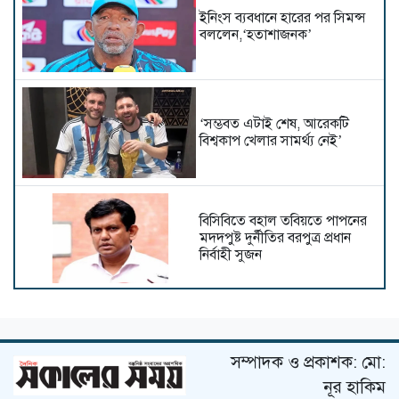
ইনিংস ব্যবধানে হারের পর সিমন্স
বললেন,‘হতাশাজনক’
‘সম্ভবত এটাই শেষ, আরেকটি
বিশ্বকাপ খেলার সামর্থ্য নেই’
বিসিবিতে বহাল তবিয়তে পাপনের
মদদপুষ্ট দুর্নীতির বরপুত্র প্রধান
নির্বাহী সুজন
মেসির রেকর্ড গোলের ম্যাচে বড়
জয় মায়ামির
সম্পাদক ও প্রকাশক: মো:
নূর হাকিম