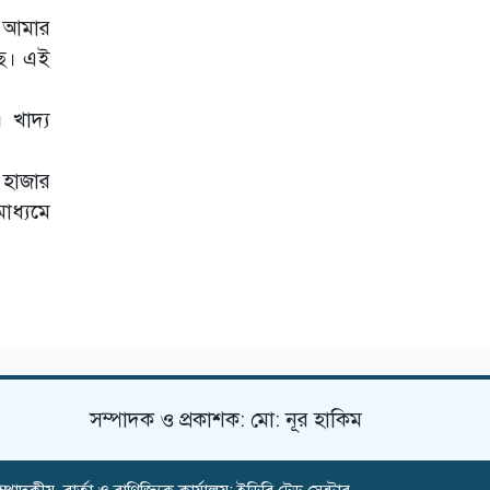
জীববৈচিত্র্য
ি আমার
সংরক্ষণে চুয়াডাঙ্গায়
রাস্তার পাশে
ছে। এই
বৃক্ষরোপণ কর্মসূচি
রায়গঞ্জে টিটিসি নিয়ে
 খাদ্য
পাল্টাপাল্টি
সমাবেশ, সিদ্ধান্তের
অপেক্ষায় দুই
৪ হাজার
এলাকা
াধ্যমে
দৌলতপুরে পুলিশ
পরিচয়ে ইয়াবা, নগদ
টাকা নিয়ে যাওয়ার
অভিযোগ
সম্পাদক ও প্রকাশক: মো: নূর হাকিম