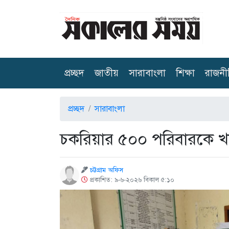
(current)
প্রচ্ছদ
জাতীয়
সারাবাংলা
শিক্ষা
রাজনী
প্রচ্ছদ
সারাবাংলা
চকরিয়ার ৫০০ পরিবারকে খ
চট্টগ্রাম অফিস
প্রকাশিত: ৯-৬-২০২৬ বিকাল ৫:১০