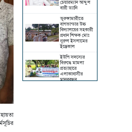
চেয়ারম্যান আব্দুল
বারী ড্যানি
ভূরুঙ্গামারীতে
বাগভান্ডার উচ্চ
বিদ্যালয়ের সহকারী
প্রধান শিক্ষক মোঃ
নুরুল ইসলামের
ইন্তেকাল
ইউপি সদস্যের
বিরুদ্ধে মামলা
প্রত্যাহারে
এলাকাবাসীর
মানববন্ধন
ধামরাইয়ে
গ্রামবাসীর
মাদকবিরোধী র‍্যালি
চাঁপাইনবাবগঞ্জ
সহায়তা
সীমান্তে ৫৯ বিজিবির
মসূচির
রাতভর অভিযান
১৫০ বোতল