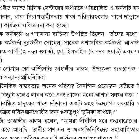
 অ্যান্ড রিলিফ সেন্টারের অর্থায়নে পরিচালিত এ কর্মসূচি বাস
, খাদ্য নিরাপত্তাহীনতায় থাকা পরিবারগুলোর পাশে দাঁড়া
া কার্যক্রম পরিচালনা করা হচ্ছে।
িক কর্মকর্তা ও গণ্যমান্য ব্যক্তিরা উপস্থিত ছিলেন। তাঁদের মধ্য
কর্মকর্তা নুরউদ্দীন সোহেল, সাবেক প্রশাসনিক কর্মকর্তা আতা
আলী (২ নম্বর ওয়ার্ড), মো. ইসমাইল (৯ নম্বর ওয়ার্ড) এবং সং
ড)।
্রোগ্রাম কো-অর্ডিনেটর জাহাঙ্গীর আলম, উপজেলা ব্যবস্থাপক,
র অন্যান্য প্রতিনিধিরা।
অর্থনৈতিক বাস্তবতায় অনেক পরিবার দৈনন্দিন প্রয়োজন মেটাতে 
ট কিছুটা হলেও লাঘব করে এবং তাদের মধ্যে আশার সঞ্চার করে।
্চিত মানুষের পাশে দাঁড়ানো একটি মহৎ উদ্যোগ। সরকারি প্রচ
রম দরিদ্র জনগোষ্ঠীর জন্য গুরুত্বপূর্ণ ভূমিকা রাখছে।”
র জাহাঙ্গীর আলম বলেন, “আমরা দীর্ঘদিন ধরে কক্সবাজারের ব
 করে আসছি। স্থানীয় প্রশাসন ও জনপ্রতিনিধিদের সহযোগিতায় 
ভব হচ্ছে। ভবিষ্যতেও এই কার্যক্রম অব্যাহত থাকবে।”