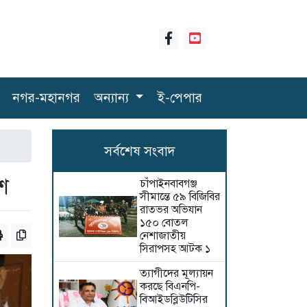
নগর-মহানগর
অন্যান্য
ই-পেপার
সর্বশেষ সংবাদ
শ
চাঁপাইনবাবগঞ্জ
সীমান্তে ৫৯ বিজিবির
রাতভর অভিযান
১৫০ বোতল
নেশাজাতীয়
সিরাপসহ আটক ১
ত্যাগীদের মূল্যায়ন
করছে বিএনপি-
বিআইডব্লিউটিসির