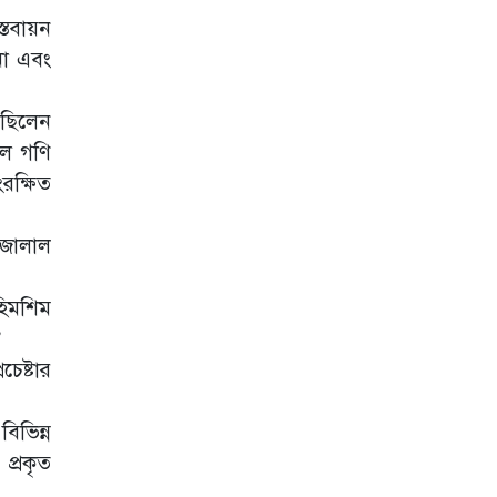
নেশাজাতীয়
্তবায়ন
সিরাপসহ আটক ১
নো এবং
টাঙ্গাইলে নিহত বাস
মালিকদের
পরিবারকে আর্থিক
ে ছিলেন
অনুদান ও সম্মাননা
উল গণি
প্রদান
রক্ষিত
সাভারের ভাকুর্তায়
জনচলাচলের রাস্তা
লিজ নিয়ে বিক্রির
 জালাল
অভিযোগ
তাহিরপুরে টাঙ্গুয়ার
হিমশিম
হাওরে ঘুরতে এসে
”
পানিতে ডুবে ১
পর্যটকের মৃত্যু।
েষ্টার
জীববৈচিত্র্য
সংরক্ষণে চুয়াডাঙ্গায়
িভিন্ন
রাস্তার পাশে
প্রকৃত
বৃক্ষরোপণ কর্মসূচি