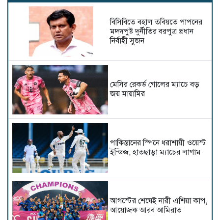
বিসিবিতে বহাল তবিয়তে পাপনের
মদদপুষ্ট দুর্নীতির বরপুত্র প্রধান
নির্বাহী সুজন
মেসির রেকর্ড গোলের ম্যাচে বড়
জয় মায়ামির
পাকিস্তানের স্পিনে ধরাশায়ী ওয়েস্ট
ইন্ডিজ, হাতছাড়া ম্যাচের লাগাম
আগস্টের শেষেই নারী এশিয়া কাপ,
আয়োজক আরব আমিরাত