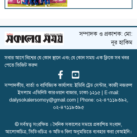
টের স্টেগেনকে ছেড়ে দিলো
বার্সেলোনা
সম্পাদক ও প্রকাশক: মো:
নূর হাকিম
সবার আগে বিশ্বের যে কোন স্থানে এবং যে কোন সময় এক ক্লিকে সব খবর
নেইমারকে বিশ্বকাপের দলে নেওয়া
পেতে ভিজিট করুন
সঠিক সিদ্ধান্ত ছিল: আনচেলত্তি
সম্পাদকীয়, বার্তা ও বাণিজ্যিক কার্যালয়: ইডিবি ট্রেড সেন্টার, কাজী নজরুল
ইসলাম এভিনিউ কারওয়ান বাজার, ঢাকা-১২১৫ | E-mail:
একই গ্রুপে ভারত-পাকিস্তান,
dailysokalersomoy@gmail.com
| Phone:
০২-৪৭১১৯৩৯২
,
বাংলাদেশের সঙ্গী কারা?
০২-৪৭১১৯৩৯৫
© সর্বস্বত্ব সংরক্ষিত । দৈনিক সকালের সময়ে প্রকাশিত সংবাদ,
আলোকচিত্র, ভিডিওচিত্র ও অডিও বিনা অনুমতিতে ব্যবহার করা বেআইনি।
অস্ট্রেলিয়া সিরিজের আগে নাহিদ