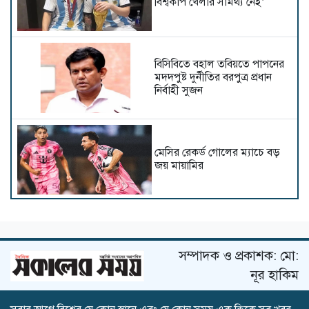
বিশ্বকাপ খেলার সামর্থ্য নেই’
বিসিবিতে বহাল তবিয়তে পাপনের
মদদপুষ্ট দুর্নীতির বরপুত্র প্রধান
নির্বাহী সুজন
মেসির রেকর্ড গোলের ম্যাচে বড়
জয় মায়ামির
পাকিস্তানের স্পিনে ধরাশায়ী ওয়েস্ট
ইন্ডিজ, হাতছাড়া ম্যাচের লাগাম
সম্পাদক ও প্রকাশক: মো:
নূর হাকিম