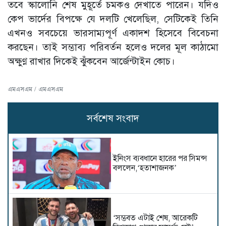
তবে স্কালোনি শেষ মুহূর্তে চমকও দেখাতে পারেন। যদিও
কেপ ভার্দের বিপক্ষে যে দলটি খেলেছিল, সেটিকেই তিনি
এখনও সবচেয়ে ভারসাম্যপূর্ণ একাদশ হিসেবে বিবেচনা
করছেন। তাই সম্ভাব্য পরিবর্তন হলেও দলের মূল কাঠামো
অক্ষুণ্ণ রাখার দিকেই ঝুঁকবেন আর্জেন্টাইন কোচ।
এমএসএম / এমএসএম
সর্বশেষ সংবাদ
ইনিংস ব্যবধানে হারের পর সিমন্স
বললেন,‘হতাশাজনক’
‘সম্ভবত এটাই শেষ, আরেকটি