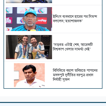
ইনিংস ব্যবধানে হারের পর সিমন্স
বললেন,‘হতাশাজনক’
‘সম্ভবত এটাই শেষ, আরেকটি
বিশ্বকাপ খেলার সামর্থ্য নেই’
বিসিবিতে বহাল তবিয়তে পাপনের
মদদপুষ্ট দুর্নীতির বরপুত্র প্রধান
নির্বাহী সুজন
মেসির রেকর্ড গোলের ম্যাচে বড়
জয় মায়ামির