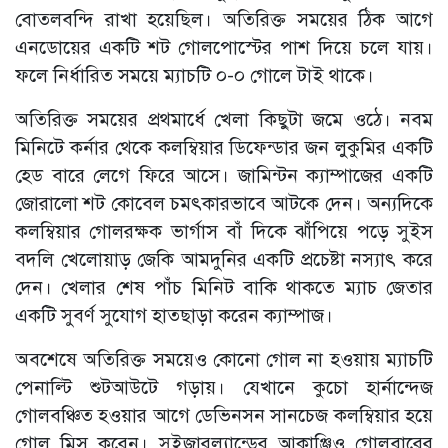
বোতলবন্দি রাখা হয়েছিল। অতিরিক্ত সময়ের ঠিক আগে
এনডোয়ের একটি শট গোলপোস্টের পাশ দিয়ে চলে যায়।
ফলে নির্ধারিত সময়ে ম্যাচটি ০-০ গোলে টাই থাকে।
অতিরিক্ত সময়ের প্রথমার্ধে খেলা কিছুটা জমে ওঠে। নবম
মিনিটে কর্নার থেকে কলম্বিয়ার ডিফেন্ডার জন লুকুমির একটি
হেড বারে লেগে ফিরে আসে। জামিন্টন ক্যাম্পাজের একটি
জোরালো শট কোবেল চমৎকারভাবে আটকে দেন। অন্যদিকে
কলম্বিয়ার গোলরক্ষক ভার্গাস বাঁ দিকে ঝাঁপিয়ে পড়ে সুইস
বদলি খেলোয়াড় জেকি আমদুনির একটি প্রচেষ্টা নস্যাৎ করে
দেন। খেলার শেষ পাঁচ মিনিট বাকি থাকতে ম্যাচ জেতার
একটি সুবর্ণ সুযোগ হাতছাড়া করেন ক্যাম্পাজ।
অবশেষে অতিরিক্ত সময়েও কোনো গোল না হওয়ায় ম্যাচটি
পেনাল্টি শুটআউটে গড়ায়। যেখানে কুচো হার্নান্দেজ
গোলবঞ্চিত হওয়ার আগে ডেভিনসন সানচেজ কলম্বিয়ার হয়ে
গোল মিস করেন। সুইজারল্যান্ডের আকাঞ্জিও গোলবারের