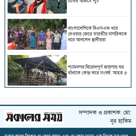
টিভির অফিসে লুট
বাংলাদেশিকে বিএসএফ ধরে
নেওয়ার জেরে ভারতীয় নাগরিককে
ধরে আনলেন স্থানীয়রা
শ্যামনগর বিরোধপূর্ণ জায়গায় ঘর
বাঁধাকে কেন্দ্র করে সংঘর্ষ: আহত ৫
ঠাকুরগাঁওয়ে সড়ক দুর্ঘটনায়
পথচারীসহ নিহত-২
সম্পাদক ও প্রকাশক: মো:
নূর হাকিম