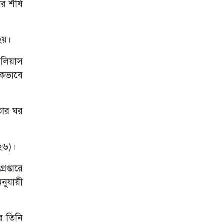
 শীর্ষ
চার যুবকের বিরুদ্ধে
মামলা
কুমিল্লায় সোহান
য়।
হত্যা মামলায় বৃদ্ধের
যাবজ্জীবন কারাদণ্ড
লিয়াস
নেত্রকোণা
িকভাবে
বিশ্ববিদ্যালয়ে জুলাই
গণ‌অভ্যূ‌ত্থান ২০২৬
উপলক্ষে আলোচনা
সভা অনুষ্ঠিত
তার ঘর
জুলাই গণহত্যার
বিচার না হলে
জনগণকে সঙ্গে নিয়ে
০২৬)।
মাঠে নামবো -
সাবেক মেয়র সাক্কু
প্তারে
গজারিয়ায় ৩৬জুলাই
ুযায়ী
গণঅভ্যুত্থান দিবস
২০২৬ইং উপলক্ষ্যে
আলোচনা সভা
রে তিনি