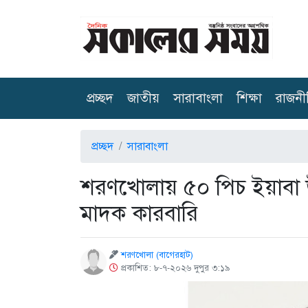
(current)
প্রচ্ছদ
জাতীয়
সারাবাংলা
শিক্ষা
রাজনী
প্রচ্ছদ
সারাবাংলা
শরণখোলায় ৫০ পিচ ইয়াবা উ
মাদক কারবারি
শরণখোলা (বাগেরহাট)
প্রকাশিত: ৮-৭-২০২৬ দুপুর ৩:১৯