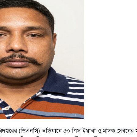
ণ অধিদপ্তরের (ডিএনসি) অভিযানে ৫০ পিস ইয়াবা ও মাদক সেবনের স