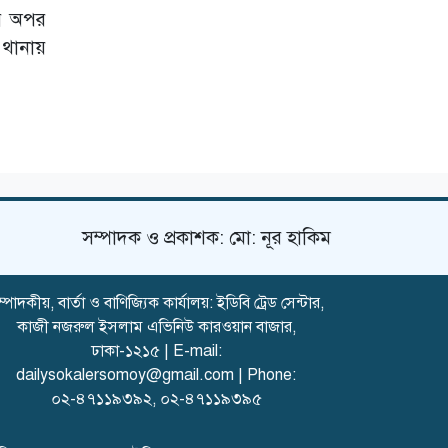
ঢাকা থেকে অনুসরণ
ির অপর
করে নওগাঁয় স্বর্ণ
থানায়
ছিনতাই;চক্রের এক
সদস্য গ্রেপ্তার
বড়লেখায়
গণঅভ্যুত্থান দিবস ও
জুলাই শহীদদের
স্মরণে নিসচা'র
মাসব্যাপী বৃক্ষরোপণ
কর্মসূচির উদ্বোধন
তিরমিজি শরিফের
সম্পাদক ও প্রকাশক: মো: নূর হাকিম
ব্যাখ্যায় ইতিহাস
গড়লেন মাওলানা
আব্দুল মতিন
্পাদকীয়, বার্তা ও বাণিজ্যিক কার্যালয়: ইডিবি ট্রেড সেন্টার,
কাজী নজরুল ইসলাম এভিনিউ কারওয়ান বাজার,
ঢাকা-১২১৫ | E-mail:
dailysokalersomoy@gmail.com
| Phone:
০২-৪৭১১৯৩৯২
,
০২-৪৭১১৯৩৯৫