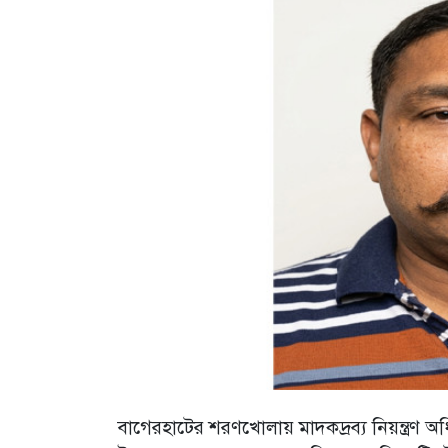
​বাগেরহাটের শরণখোলায় মাদকদ্রব্য নিয়ন্ত্র