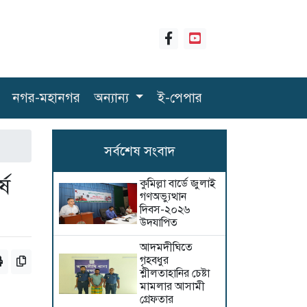
নগর-মহানগর
অন্যান্য
ই-পেপার
সর্বশেষ সংবাদ
্ষ
কুমিল্লা বার্ডে জুলাই
গণঅভ্যুত্থান
দিবস-২০২৬
উদযাপিত
আদমদীঘিতে
গৃহবধুর
শ্লীলতাহানির চেষ্টা
মামলার আসামী
গ্রেফতার