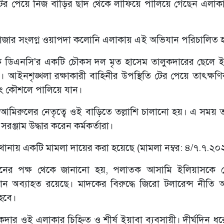
টের পেয়ে নিজ বাড়ির ছাদ থেকে লাফিয়ে পালিয়ে গেছেন এলাকার
াবাজার সংলগ্ন ওয়াপদা কলোনি এলাকায় এই অভিযান পরিচালিত হ
ার দিকে ডিএনসি'র একটি চৌকস দল মৃত হাসেম তালুকদারের ছেলে ই
 আইনশৃঙ্খলা রক্ষাকারী বাহিনীর উপস্থিতি টের পেয়ে তাৎক্ষণ
বং কৌশলে পালিয়ে যান।
মিরুলের নেতৃত্বে ওই বাড়িতে তল্লাশি চালানো হয়। এ সময় 
রঞ্জাম উদ্ধার করেন কর্মকর্তারা।
া থানায় একটি মামলা দায়ের করা হয়েছে (মামলা নম্বর: ৪/৭.৭.২
াসনের পক্ষ থেকে জানানো হয়, পলাতক আসামি ইলিয়াসকে গ্রে
ন অব্যাহত রয়েছে। মাদকের বিরুদ্ধে জিরো টলারেন্স নীতি অন
হবে।
লুকদার ওই এলাকার চিহ্নিত ও শীর্ষ ইয়াবা ব্যবসায়ী। দীর্ঘদিন ধ