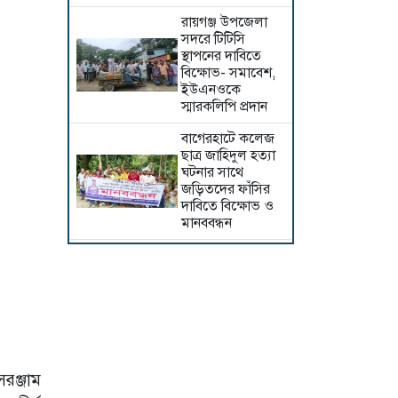
রায়গঞ্জ উপজেলা
সদরে টিটিসি
স্থাপনের দাবিতে
বিক্ষোভ- সমাবেশ,
ইউএনওকে
স্মারকলিপি প্রদান
বাগেরহাটে কলেজ
ছাত্র জাহিদুল হত্যা
ঘটনার সাথে
জড়িতদের ফাঁসির
দাবিতে বিক্ষোভ ও
মানববন্ধন
শেরপুরে বিএনপির
উদ্যোগে জুলাই
গণঅভ্যুত্থান দিবস
উপলক্ষে সমাবেশ ও
সাংস্কৃতিক অনুষ্ঠান
অনুষ্ঠিত
চাঁদপুরে প্রবাসীকে
রঞ্জাম
হত্যার অভিযোগ,