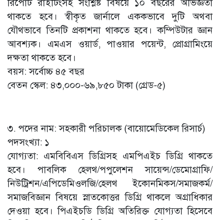
রিপোর্ট রাইটিংসহ সংশ্লিষ্ট বিষয়ে ১০ বছরের অভিজ্ঞতা
থাকতে হবে। স্বীকৃত জার্নালে এককভাবে দুটি অথবা
যৌথভাবে তিনটি প্রকাশনা থাকতে হবে। কম্পিউটার জ্ঞান
আবশ্যক। এমএস ওয়ার্ড, পাওয়ার পয়েন্ট, প্রোগ্রামিংয়ে
দক্ষতা থাকতে হবে।
বয়স: সর্বোচ্চ ৪৫ বছর
বেতন স্কেল: ৪৩,০০০-৬৯,৮৫০ টাকা (গ্রেড-৫)
৩. পদের নাম: সহকারী পরিচালক (বায়োমেডিকেল রিসার্চ)
পদসংখ্যা: ১
যোগ্যতা: এমবিবিএস ডিগ্রিসহ এমপিএইচ ডিগ্রি থাকতে
হবে। পাবলিক হেলথ/পপুলেশন সায়েন্স/ডেমোগ্রাফি/
নিউট্রিশন/এপিডেমিওলজি/হেলথ ইকোনমিকস/সমাজকর্ম/
সমাজবিজ্ঞান বিষয়ে স্নাতকোত্তর ডিগ্রি থাকলে অগ্রাধিকার
দেওয়া হবে। পিএইচডি ডিগ্রি অতিরিক্ত যোগ্যতা হিসেবে