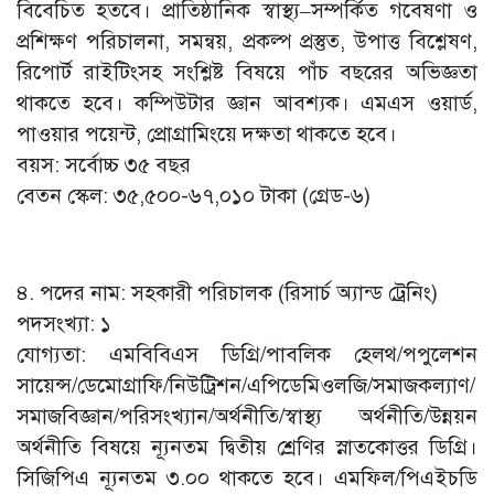
বিবেচিত হতবে। প্রাতিষ্ঠানিক স্বাস্থ্য–সম্পর্কিত গবেষণা ও
প্রশিক্ষণ পরিচালনা, সমন্বয়, প্রকল্প প্রস্তুত, উপাত্ত বিশ্লেষণ,
রিপোর্ট রাইটিংসহ সংশ্লিষ্ট বিষয়ে পাঁচ বছরের অভিজ্ঞতা
থাকতে হবে। কম্পিউটার জ্ঞান আবশ্যক। এমএস ওয়ার্ড,
পাওয়ার পয়েন্ট, প্রোগ্রামিংয়ে দক্ষতা থাকতে হবে।
বয়স: সর্বোচ্চ ৩৫ বছর
বেতন স্কেল: ৩৫,৫০০-৬৭,০১০ টাকা (গ্রেড-৬)
৪. পদের নাম: সহকারী পরিচালক (রিসার্চ অ্যান্ড ট্রেনিং)
পদসংখ্যা: ১
যোগ্যতা: এমবিবিএস ডিগ্রি/পাবলিক হেলথ/পপুলেশন
সায়েন্স/ডেমোগ্রাফি/নিউট্রিশন/এপিডেমিওলজি/সমাজকল্যাণ/
সমাজবিজ্ঞান/পরিসংখ্যান/অর্থনীতি/স্বাস্থ্য অর্থনীতি/উন্নয়ন
অর্থনীতি বিষয়ে ন্যূনতম দ্বিতীয় শ্রেণির স্নাতকোত্তর ডিগ্রি।
সিজিপিএ ন্যূনতম ৩.০০ থাকতে হবে। এমফিল/পিএইচডি