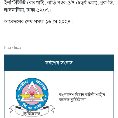
ইনস্টিটিউট (বারপার্ট), বাড়ি নম্বর-৫/৭ (চতুর্থ তলা), ব্লক-ডি,
লালমাটিয়া, ঢাকা-১২০৭।
আবেদনের শেষ সময়: ১৬ মে ২০২৪।
Intaz / Intaz
সর্বশেষ সংবাদ
বাংলাদেশ বিমান বাহিনী শাহীন
কলেজ কুর্মিটোলা