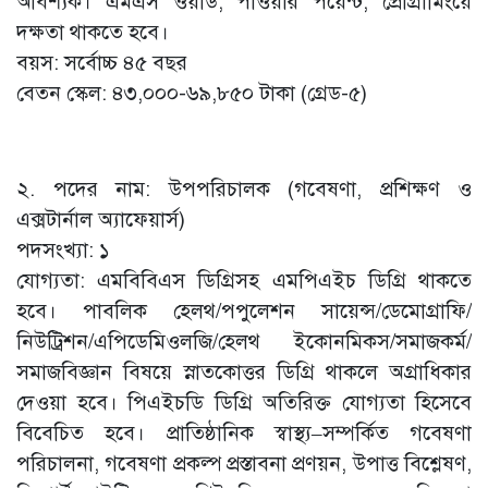
আবশ্যক। এমএস ওয়ার্ড, পাওয়ার পয়েন্ট, প্রোগ্রামিংয়ে
দক্ষতা থাকতে হবে।
বয়স: সর্বোচ্চ ৪৫ বছর
বেতন স্কেল: ৪৩,০০০-৬৯,৮৫০ টাকা (গ্রেড-৫)
২. পদের নাম: উপপরিচালক (গবেষণা, প্রশিক্ষণ ও
এক্সটার্নাল অ্যাফেয়ার্স)
পদসংখ্যা: ১
যোগ্যতা: এমবিবিএস ডিগ্রিসহ এমপিএইচ ডিগ্রি থাকতে
হবে। পাবলিক হেলথ/পপুলেশন সায়েন্স/ডেমোগ্রাফি/
নিউট্রিশন/এপিডেমিওলজি/হেলথ ইকোনমিকস/সমাজকর্ম/
সমাজবিজ্ঞান বিষয়ে স্নাতকোত্তর ডিগ্রি থাকলে অগ্রাধিকার
দেওয়া হবে। পিএইচডি ডিগ্রি অতিরিক্ত যোগ্যতা হিসেবে
বিবেচিত হবে। প্রাতিষ্ঠানিক স্বাস্থ্য–সম্পর্কিত গবেষণা
পরিচালনা, গবেষণা প্রকল্প প্রস্তাবনা প্রণয়ন, উপাত্ত বিশ্লেষণ,