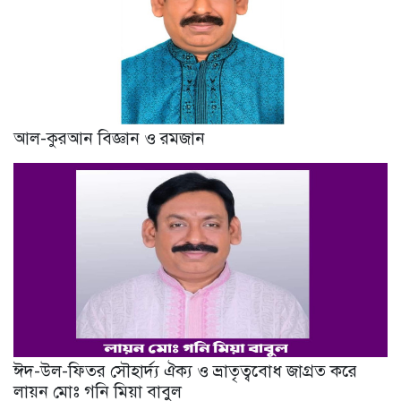
আল-কুরআন বিজ্ঞান ও রমজান
ঈদ-উল-ফিতর সৌহার্দ্য ঐক্য ও ভ্রাতৃত্ববোধ জাগ্রত করে
লায়ন মোঃ গনি মিয়া বাবুল