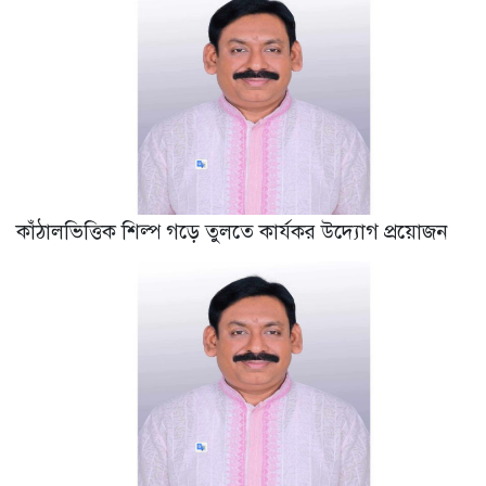
কাঁঠালভিত্তিক শিল্প গড়ে তুলতে কার্যকর উদ্যোগ প্রয়োজন