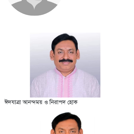
ঈদযাত্রা আনন্দময় ও নিরাপদ হোক