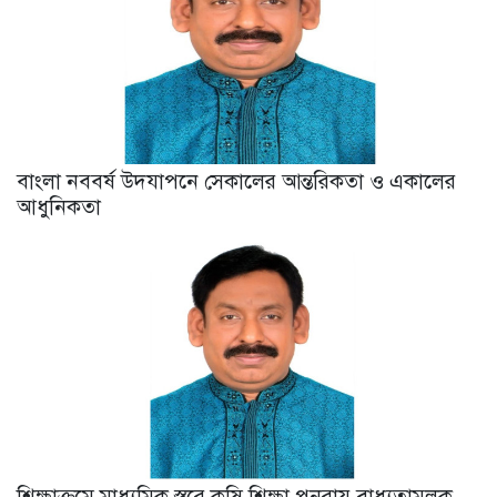
বাংলা নববর্ষ উদযাপনে সেকালের আন্তরিকতা ও একালের
আধুনিকতা
শিক্ষাক্রমে মাধ্যমিক স্তরে কৃষি শিক্ষা পুনরায় বাধ্যতামূলক