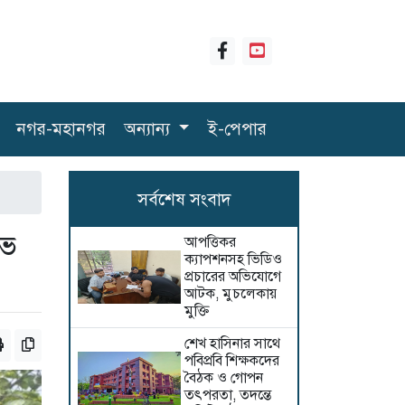
নগর-মহানগর
অন্যান্য
ই-পেপার
সর্বশেষ সংবাদ
োভ
আপত্তিকর
ক্যাপশনসহ ভিডিও
প্রচারের অভিযোগে
আটক, মুচলেকায়
মুক্তি
শেখ হাসিনার সাথে
পবিপ্রবি শিক্ষকদের
বৈঠক ও গোপন
তৎপরতা, তদন্তে