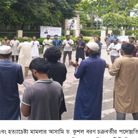
ষক এবং হত্যাচেষ্টা মামলার আসামি ড. কুশল বরণ চক্রবর্তীর পদোন্নত