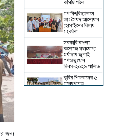
কমিটি গঠন
গণ বিশ্ববিদ্যালয়ে
ডাঃ সৈয়দ আনোয়ার
হোসাইনের বিদায়
সংবর্ধনা
সরকারি বাঙলা
কলেজে যথাযোগ্য
মর্যাদায় জুলাই
গণঅভ্যুত্থান
দিবস-২০২৬ পালিত
কুবির শিক্ষকদের ৫
গবেষণাপত্র
প্রত্যাহার; যা বলছেন
সংশ্লিষ্ট গবেষকরা
জুলাই শহীদদের
স্মরণে পবিপ্রবিতে
দোয়া মাহফিল ও
আলোচনা সভা
ির জন্য
ইসলামী ছাত্র