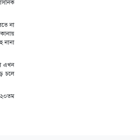
শাসনিক
আন্দোলন কুবি
শাখার সভাপতি
ইফতি সাধারণ
সম্পাদক শাওন
করতে না
জুলাই আন্দোলনে
কানায়
শহীদ কাইয়ুমের
হ নানা
পরিবারকে আমন্ত্রণ
জানাতে সাভারে
কুবি প্রশাসন
না এখন
সরকারি বাঙলা
কলেজে টাঙ্গাইল
়ে চলে
জেলা ছাত্রকল্যাণের
উদ্যোগে বৃক্ষরোপণ
কর্মসূচি অনুষ্ঠিত
র ২০তম
গণরুম ও গেস্টরুম
সংস্কৃতি বন্ধের
দাবিতে উপাচার্যের
কাছে কুবি
ছাত্রশিবিরের
স্মারকলিপি