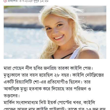
প্রকাশিত: ৫-৭-২০২৫ দুপুর ১২:২৮
মারা গেছেন নীল ছবির জনপ্রিয় তারকা কাইলি পেজ।
মৃত্যুকালে তার বয়স হয়েছিল ২৮ বছর। কাইলি নেটফ্লিক্সের
একটি রিয়্যালিটি শো-এর প্রতিযোগীও ছিলেন। তার
আকস্মিক মৃত্যু হতবাক করে দিয়েছে তার পরিজন ও
ভক্তদের।
মার্কিন সংবাদমাধ্যম নিউ ইয়র্ক পোস্টের খবর, কাইলি
পেজের আসল নাম কাইলি পাইলান্ট। তাকে গত ২৫ জুন লস