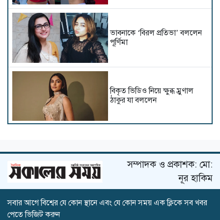
ভাবনাকে ‘বিরল প্রতিভা’ বললেন
পূর্ণিমা
বিকৃত ভিডিও নিয়ে ক্ষুব্ধ ম্রুণাল
ঠাকুর যা বললেন
বিপাকে ভূমি পেডনেকর
সম্পাদক ও প্রকাশক: মো:
নূর হাকিম
সবার আগে বিশ্বের যে কোন স্থানে এবং যে কোন সময় এক ক্লিকে সব খবর
এবার আয়ুষ্মানের নায়িকা হলেন
পেতে ভিজিট করুন
শর্বরী