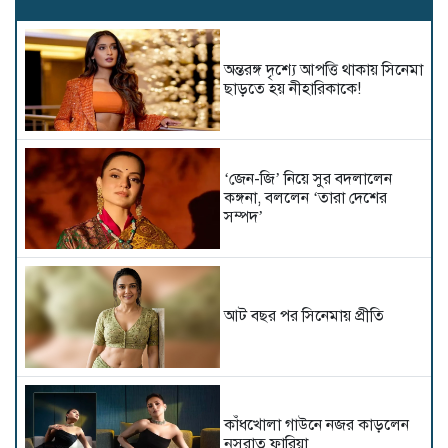
অন্তরঙ্গ দৃশ্যে আপত্তি থাকায় সিনেমা
ছাড়তে হয় নীহারিকাকে!
‘জেন-জি’ নিয়ে সুর বদলালেন
কঙ্গনা, বললেন ‘তারা দেশের
সম্পদ’
আট বছর পর সিনেমায় প্রীতি
কাঁধখোলা গাউনে নজর কাড়লেন
নুসরাত ফারিয়া