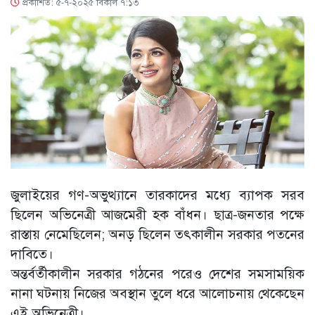
প্রকাশিত: ৫-৭-২০২৫ বিকাল ৭:১৩
জুলাইয়ের গণ-অভুত্থ্যানে তারকাদের মধ্যে ব্যাপক সরব
ছিলেন অভিনেত্রী আজমেরী হক বাঁধন। ছাত্র-জনতার পক্ষে
রাস্তায় নেমেছিলেন; অনড় ছিলেন তৎকালীন সরকার পতনের
দাবিতে।
অন্তর্বর্তীকালীন সরকার গঠনের পরেও দেশের সমসাময়িক
নানা ঘটনায় নিজের অবস্থান তুলে ধরে আলোচনায় থেকেছেন
এই অভিনেত্রী।