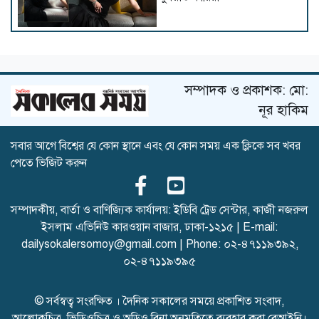
ব্যক্তিগত অভিমান নাকি জীবনের
উপলব্ধি
সম্পাদক ও প্রকাশক: মো:
নূর হাকিম
সবার আগে বিশ্বের যে কোন স্থানে এবং যে কোন সময় এক ক্লিকে সব খবর
১৮ বছর আগের সম্পত্তি বিক্রি
পেতে ভিজিট করুন
করলেন মাধুরী দীক্ষিত
সম্পাদকীয়, বার্তা ও বাণিজ্যিক কার্যালয়: ইডিবি ট্রেড সেন্টার, কাজী নজরুল
ইসলাম এভিনিউ কারওয়ান বাজার, ঢাকা-১২১৫ | E-mail:
হাকিমি নয়, মরক্কোর গোলকিপারের
dailysokalersomoy@gmail.com
| Phone:
০২-৪৭১১৯৩৯২
,
সঙ্গে প্রেম করছেন নোরা!
০২-৪৭১১৯৩৯৫
© সর্বস্বত্ব সংরক্ষিত । দৈনিক সকালের সময়ে প্রকাশিত সংবাদ,
আলোকচিত্র, ভিডিওচিত্র ও অডিও বিনা অনুমতিতে ব্যবহার করা বেআইনি।