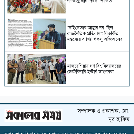
গণঅভ্যুত্থান দিবস’ পালিত
‘সহিংসতার আহ্বান নয়, ছিল
রাজনৈতিক প্রতিবাদ’: বিতর্কিত
মন্তব্যের ব্যাখ্যা গকসু এজিএসের
মালয়েশিয়ায় গণ বিশ্ববিদ্যালয়ের
ভেটেরিনারি ইন্টার্ন ডাক্তাররা
ডিআইইউতে অর্থনীতি বিভাগের
রিসার্চ মনোগ্রাফ কর্মশালা অনুষ্ঠিত
সম্পাদক ও প্রকাশক: মো:
নূর হাকিম