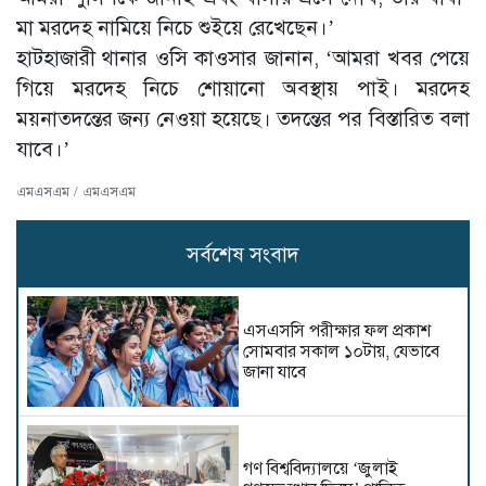
মা মরদেহ নামিয়ে নিচে শুইয়ে রেখেছেন।’
হাটহাজারী থানার ওসি কাওসার জানান, ‘আমরা খবর পেয়ে
গিয়ে মরদেহ নিচে শোয়ানো অবস্থায় পাই। মরদেহ
ময়নাতদন্তের জন্য নেওয়া হয়েছে। তদন্তের পর বিস্তারিত বলা
যাবে।’
এমএসএম / এমএসএম
সর্বশেষ সংবাদ
এসএসসি পরীক্ষার ফল প্রকাশ
সোমবার সকাল ১০টায়, যেভাবে
জানা যাবে
গণ বিশ্ববিদ্যালয়ে ‘জুলাই