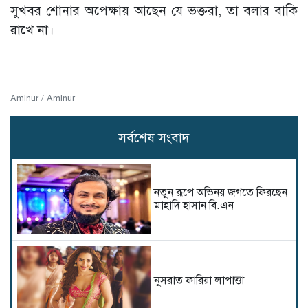
সুখবর শোনার অপেক্ষায় আছেন যে ভক্তরা, তা বলার বাকি
রাখে না।
Aminur / Aminur
সর্বশেষ সংবাদ
নতুন রূপে অভিনয় জগতে ফিরছেন
মাহাদি হাসান বি.এন
নুসরাত ফারিয়া লাপাত্তা