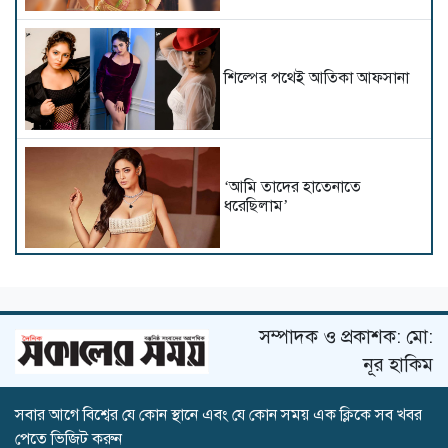
শিল্পের পথেই আতিকা আফসানা
‘আমি তাদের হাতেনাতে
ধরেছিলাম’
অন্তরঙ্গ দৃশ্যে আপত্তি থাকায় সিনেমা
ছাড়তে হয় নীহারিকাকে!
সম্পাদক ও প্রকাশক: মো:
নূর হাকিম
‘জেন-জি’ নিয়ে সুর বদলালেন
সবার আগে বিশ্বের যে কোন স্থানে এবং যে কোন সময় এক ক্লিকে সব খবর
কঙ্গনা, বললেন ‘তারা দেশের
পেতে ভিজিট করুন