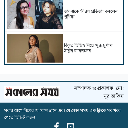
ভাবনাকে ‘বিরল প্রতিভা’ বললেন
পূর্ণিমা
বিকৃত ভিডিও নিয়ে ক্ষুব্ধ ম্রুণাল
ঠাকুর যা বললেন
বিপাকে ভূমি পেডনেকর
সম্পাদক ও প্রকাশক: মো:
নূর হাকিম
সবার আগে বিশ্বের যে কোন স্থানে এবং যে কোন সময় এক ক্লিকে সব খবর
এবার আয়ুষ্মানের নায়িকা হলেন
পেতে ভিজিট করুন
শর্বরী