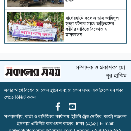
প্রদান
বাগেরহাটে কলেজ ছাত্র জাহিদুল
হত্যা ঘটনার সাথে জড়িতদের
ফাঁসির দাবিতে বিক্ষোভ ও
মানববন্ধন
শেরপুরে বিএনপির উদ্যোগে জুলাই
গণঅভ্যুত্থান দিবস উপলক্ষে
সমাবেশ ও সাংস্কৃতিক অনুষ্ঠান
সম্পাদক ও প্রকাশক: মো:
অনুষ্ঠিত
নূর হাকিম
চাঁদপুরে প্রবাসীকে হত্যার
সবার আগে বিশ্বের যে কোন স্থানে এবং যে কোন সময় এক ক্লিকে সব খবর
অভিযোগ, চার যুবকের বিরুদ্ধে
পেতে ভিজিট করুন
মামলা
সম্পাদকীয়, বার্তা ও বাণিজ্যিক কার্যালয়: ইডিবি ট্রেড সেন্টার, কাজী নজরুল
ইসলাম এভিনিউ কারওয়ান বাজার, ঢাকা-১২১৫ | E-mail:
কুমিল্লায় সোহান হত্যা মামলায়
dailysokalersomoy@gmail.com
| Phone:
০২-৪৭১১৯৩৯২
,