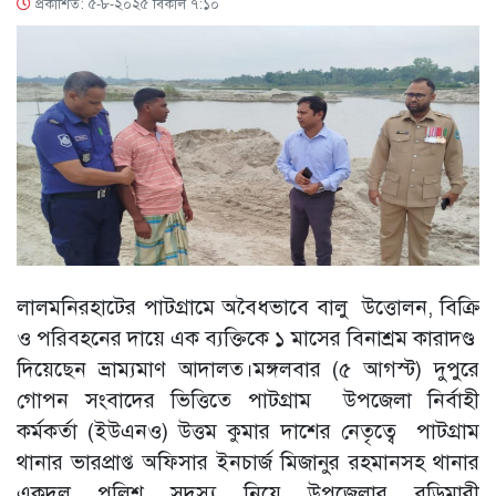
প্রকাশিত: ৫-৮-২০২৫ বিকাল ৭:১০
লালমনিরহাটের পাটগ্রামে অবৈধভাবে বালু উত্তোলন, বিক্রি
ও পরিবহনের দায়ে এক ব্যক্তিকে ১ মাসের বিনাশ্রম কারাদণ্ড
দিয়েছেন ভ্রাম্যমাণ আদালত।মঙ্গলবার (৫ আগস্ট) দুপুরে
গোপন সংবাদের ভিত্তিতে পাটগ্রাম উপজেলা নির্বাহী
কর্মকর্তা (ইউএনও) উত্তম কুমার দাশের নেতৃত্বে পাটগ্রাম
থানার ভারপ্রাপ্ত অফিসার ইনচার্জ মিজানুর রহমানসহ থানার
একদল পুলিশ সদস্য নিয়ে উপজেলার বুড়িমারী