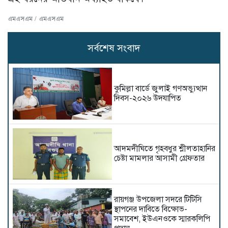
এমএসএম / এমএসএম
সর্বশেষ সংবাদ
কুমিল্লা বার্ডে জুলাই গণঅভ্যুত্থান
দিবস-২০২৬ উদযাপিত
আদমদীঘিতে গৃহবধুর শ্লীলতাহানির
চেষ্টা মামলার আসামী গ্রেফতার
রায়গঞ্জ উপজেলা সদরে টিটিসি
স্থাপনের দাবিতে বিক্ষোভ-
সমাবেশ, ইউএনওকে স্মারকলিপি