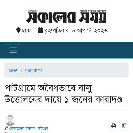
ঢাকা
বৃহষ্পতিবার, ৬ আগস্ট, ২০২৬
প্রচ্ছদ
সারাবাংলা
পাটগ্রামে অবৈধভাবে বালু
উত্তোলনের দায়ে ১ জনের কারাদণ্ড
মোকছেদুল ইসলাম, পাটগ্রাম