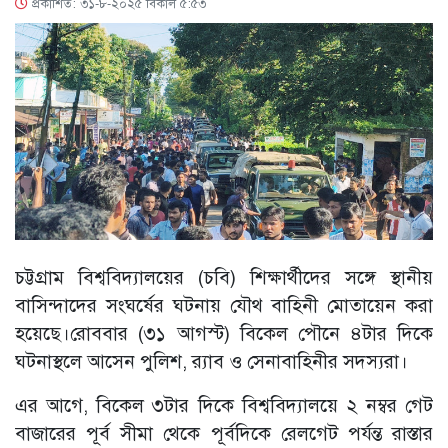
প্রকাশিত: ৩১-৮-২০২৫ বিকাল ৫:৫৩
চট্টগ্রাম বিশ্ববিদ্যালয়ের (চবি) শিক্ষার্থীদের সঙ্গে স্থানীয়
বাসিন্দাদের সংঘর্ষের ঘটনায় যৌথ বাহিনী মোতায়েন করা
হয়েছে।রোববার (৩১ আগস্ট) বিকেল পৌনে ৪টার দিকে
ঘটনাস্থলে আসেন পুলিশ, র‌্যাব ও সেনাবাহিনীর সদস্যরা।
এর আগে, বিকেল ৩টার দিকে বিশ্ববিদ্যালয়ে ২ নম্বর গেট
বাজারের পূর্ব সীমা থেকে পূর্বদিকে রেলগেট পর্যন্ত রাস্তার