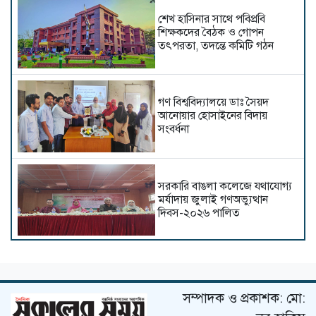
শেখ হাসিনার সাথে পবিপ্রবি
শিক্ষকদের বৈঠক ও গোপন
তৎপরতা, তদন্তে কমিটি গঠন
গণ বিশ্ববিদ্যালয়ে ডাঃ সৈয়দ
আনোয়ার হোসাইনের বিদায়
সংবর্ধনা
সরকারি বাঙলা কলেজে যথাযোগ্য
মর্যাদায় জুলাই গণঅভ্যুত্থান
দিবস-২০২৬ পালিত
কুবির শিক্ষকদের ৫ গবেষণাপত্র
প্রত্যাহার; যা বলছেন সংশ্লিষ্ট
গবেষকরা
সম্পাদক ও প্রকাশক: মো: