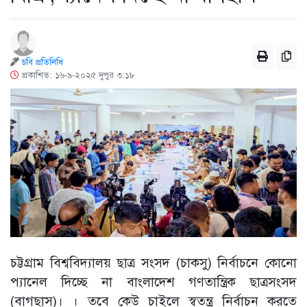
চবি প্রতিনিধি
প্রকাশিত: ১৬-৯-২০২৫ দুপুর ৩:১৮
চট্টগ্রাম বিশ্ববিদ্যালয় ছাত্র সংসদ (চাকসু) নির্বাচনে কোনো
প্যানেল দিচ্ছে না বাংলাদেশ গণতান্ত্রিক ছাত্রসংসদ
(বাগছাস)। । তবে কেউ চাইলে স্বতন্ত্র নির্বাচন করতে