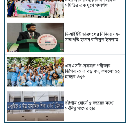
‎নজরুল বিশ্ববিদ্যালয় সাংবাদিক
সমিতির এক যুগে পদার্পণ
ডিআইইউ ছাত্রদলের সিনিয়র সহ-
সভাপতি হলেন রাকিবুল ইসলাম
এসএসসি-সমমান পরীক্ষায়
জিপিএ-৫ এ বড় ধস, কমলো ২২
হাজার ৩৫৬
চট্টগ্রাম বোর্ডে ৫ বছরের মধ্যে
সর্বনিম্ন পাসের হার