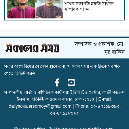
শাখার সভাপতি ইফতি সাধারণ
সম্পাদক শাওন
জুলাই আন্দোলনে শহীদ
কাইয়ুমের পরিবারকে আমন্ত্রণ
জানাতে সাভারে কুবি প্রশাসন
সম্পাদক ও প্রকাশক: মো:
নূর হাকিম
সরকারি বাঙলা কলেজে টাঙ্গাইল
সবার আগে বিশ্বের যে কোন স্থানে এবং যে কোন সময় এক ক্লিকে সব খবর
জেলা ছাত্রকল্যাণের উদ্যোগে
পেতে ভিজিট করুন
বৃক্ষরোপণ কর্মসূচি অনুষ্ঠিত
সম্পাদকীয়, বার্তা ও বাণিজ্যিক কার্যালয়: ইডিবি ট্রেড সেন্টার, কাজী নজরুল
ইসলাম এভিনিউ কারওয়ান বাজার, ঢাকা-১২১৫ | E-mail:
গণরুম ও গেস্টরুম সংস্কৃতি বন্ধের
দাবিতে উপাচার্যের কাছে কুবি
dailysokalersomoy@gmail.com
| Phone:
০২-৪৭১১৯৩৯২
,
ছাত্রশিবিরের স্মারকলিপি
০২-৪৭১১৯৩৯৫