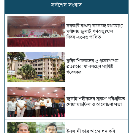
সর্বশেষ সংবাদ
সরকারি বাঙলা কলেজে যথাযোগ্য
মর্যাদায় জুলাই গণঅভ্যুত্থান
দিবস-২০২৬ পালিত
কুবির শিক্ষকদের ৫ গবেষণাপত্র
প্রত্যাহার; যা বলছেন সংশ্লিষ্ট
গবেষকরা
জুলাই শহীদদের স্মরণে পবিপ্রবিতে
দোয়া মাহফিল ও আলোচনা সভা
ইসলামী ছাত্র আন্দোলন কুবি