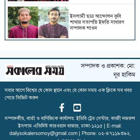
ইসলামী ছাত্র আন্দোলন কুবি
শাখার সভাপতি ইফতি সাধারণ
সম্পাদক শাওন
জুলাই আন্দোলনে শহীদ
কাইয়ুমের পরিবারকে আমন্ত্রণ
জানাতে সাভারে কুবি প্রশাসন
সম্পাদক ও প্রকাশক: মো:
নূর হাকিম
সরকারি বাঙলা কলেজে টাঙ্গাইল
সবার আগে বিশ্বের যে কোন স্থানে এবং যে কোন সময় এক ক্লিকে সব খবর
জেলা ছাত্রকল্যাণের উদ্যোগে
পেতে ভিজিট করুন
বৃক্ষরোপণ কর্মসূচি অনুষ্ঠিত
সম্পাদকীয়, বার্তা ও বাণিজ্যিক কার্যালয়: ইডিবি ট্রেড সেন্টার, কাজী নজরুল
ইসলাম এভিনিউ কারওয়ান বাজার, ঢাকা-১২১৫ | E-mail:
গণরুম ও গেস্টরুম সংস্কৃতি বন্ধের
দাবিতে উপাচার্যের কাছে কুবি
dailysokalersomoy@gmail.com
| Phone:
০২-৪৭১১৯৩৯২
,
ছাত্রশিবিরের স্মারকলিপি