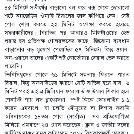
৪৫ মিনিটে সতীর্থের বাড়ানো বল ধরে বক্স থেকে জোরালো
শটে অ্যাজেডিন ঔনাহি রিয়ালের জাল কাঁপিয়ে দেন। সেই
গোল শোধ করতে ২২ মিনিট অপেক্ষা করতে হয়েছে
সফরকারীদের। বিরতির পর আবারও মিলিটাওয়ের হেড
পরাস্ত হয় প্রতিপক্ষ গোলরক্ষকের কাছে। জিরোনা ব্যবধান
বাড়ানোর বড় সুযোগ পেয়েছিল ৫৭ মিনিটে। কিন্তু ওয়ান-
অন-ওয়ানে তাদের একটি শট কোর্তোয়ার দেয়াল ভেদ করতে
পারেনি।
ভিনিসিয়ুসের গোলে ৬১ মিনিটে সমতায় ফিরতে পারত
রিয়াল, কিন্তু অফসাইডের কারণে সেটি বাতিল হয়ে যায়। ৬
মিনিট পরই এই ব্রাজিলিয়ান ফরোয়ার্ড ফাউলের শিকার হলে
পেনাল্টি পায় লস ব্লাঙ্কোসরা। স্পট কিকে স্কোরলাইন ১-১
করেন এমবাপে। যা চলতি মৌসুমের লা লিগায় ফরাসি
অধিনায়কের ১৪তম গোল (সর্বোচ্চ)। সব প্রতিযোগিতা
মিলিয়ে এমবাপে ২৪ গোল করেছেন। ক্লাব ও জাতীয় দলের
জার্সিতে দারুণ সময় কাটাচ্ছেন ২০১৮ বিশ্বকাপজয়ী তারকা।