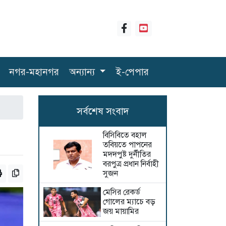
নগর-মহানগর
অন্যান্য
ই-পেপার
সর্বশেষ সংবাদ
বিসিবিতে বহাল
তবিয়তে পাপনের
মদদপুষ্ট দুর্নীতির
বরপুত্র প্রধান নির্বাহী
সুজন
মেসির রেকর্ড
গোলের ম্যাচে বড়
জয় মায়ামির