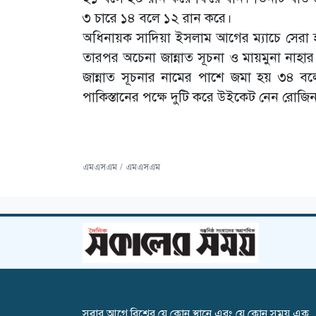
৩ চারে ১৪ বলে ১২ রান করে।
অধিনায়ক সাদিয়া ইসলাম আগের ম্যাচে সেরা 
তারপর অচেনা জান্নাত সূচনা ও মায়মুনা না
জান্নাত সূচনার নামের পাশে জমা হয় ৩৪ ব
পাকিস্তানের পক্ষে দুটি করে উইকেট নেন রোজ
এমএসএম / এমএসএম
সবার আগে বিশ্বের যে কোন স্থানে এবং যে কোন সময় এক