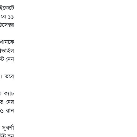
অস্ট্রেলিয়া সিরিজের
 উইকেটে
আগে নাহিদ রানাকে
নিয়ে তাসকিনের
িয়ে ১১
বার্তা
সেম্বর
ফিফার নেতৃত্বে
‘অযোগ্য’
 খানকে
ইনফান্তিনো: ব্রিটিশ
প্রধানমন্ত্রী
রাভাইল
েট নেন
দলবদলে চমক
দেখাল রিয়াল মাদ্রিদ
জ। তবে
কেন্দ্রীয় চুক্তি-কোচ
নিয়োগসহ নারী
 ক্যাচ
ক্রিকেট নিয়ে যেসব
সিদ্ধান্ত হলো
তে নেয়
৩১ রান
ভারত-রোহিতদের
বাংলাদেশ সফর
নিয়ে যা বললেন
ুবর্ণা
তামিম
আউট হন