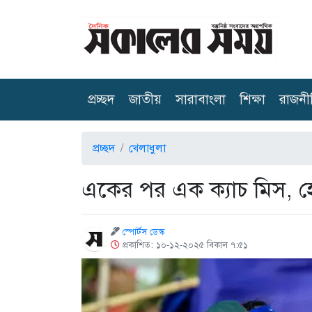
(current)
প্রচ্ছদ
জাতীয়
সারাবাংলা
শিক্ষা
রাজনী
প্রচ্ছদ
খেলাধুলা
একের পর এক ক্যাচ মিস, হ
স্পোর্টস ডেস্ক
প্রকাশিত: ১০-১২-২০২৫ বিকাল ৭:৫১