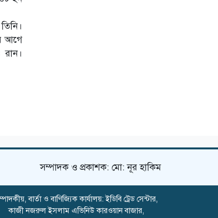
দেয়াল ধসে
ব্রাজিলের সাবেক
ফুটবলারের মৃত্যু
 তিনি।
ার আগে
৪ রান।
সম্পাদক ও প্রকাশক: মো: নূর হাকিম
্পাদকীয়, বার্তা ও বাণিজ্যিক কার্যালয়: ইডিবি ট্রেড সেন্টার,
কাজী নজরুল ইসলাম এভিনিউ কারওয়ান বাজার,