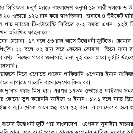
ধবার সিরিজের চতুর্থ ম্যাচে বাংলাদেশ অনুর্ধ্ব-১৯ নারী দলকে ৬
ধারিত ২০ ওভারে ১২৬ রান করে স্বাগতিকরা। জবাবে ৪ উইকেট হার
াঁচ ম্যাচের টি-টোয়েন্টি সিরিজে ২-২ সমতা এখন। ১২ই ডি
ে এখন অলিখিত ফাইনালে।
্তানের মেয়েরা। ১৭ বলে ৩৩ রান আসে উদ্বোধনী জুটিতে। কোমাল
 পিংকি। ১১ বলে ২২ রান করে ফেরেন কোমাল। তিনে নামা 
 লাবণ্য। নিজের পরের ওভারেই টানা দুই বলে আরো দুইটি উইক
আনসারি।
য়াজকে নিয়ে এগোতে থাকেন পাকিস্তানি ওপেনার ইমান নাফি
ে লাগাতে পারেনি বাংলাদেশের ফিল্ডাররা।
কে দু’বার ক্যাচ মিস হয়। এরপর ১৭তম ওভারেও ফাইজার সহজ
র কোনো ভুল করেননি ফাইজা ও ইমান। ১৮.১ বলে ম্যাচ জি
জার ব্যাট থেকে আসে ৩৫ বলে ৫২ রান। বাংলাদেশের হয়ে 
ানের উদ্বোধনী জুটি পায় বাংলাদেশ। ওপেনার সুমাইয়া আক্তার স
্ডারি আসে তার ব্যাট থেকে। আরেক ওপেনার সাদিয়া নুসরাত 