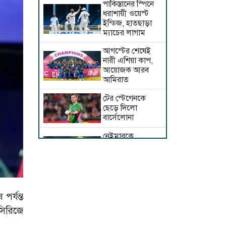
পাকিস্তানের স্পিনে
ধরাশায়ী ওয়েস্ট
ইন্ডিজ, হাতছাড়া
ম্যাচের লাগাম
আগস্টের শেষেই
নারী এশিয়া কাপ,
আয়োজক আরব
আমিরাত
টের স্টেগেনকে
ছেড়ে দিলো
বার্সেলোনা
নেইমারকে
বিশ্বকাপের দলে
নেওয়া সঠিক সিদ্ধান্ত
ছিল: আনচেলত্তি
একই গ্রুপে ভারত-
পাকিস্তান,
র্যন্ত
বাংলাদেশের সঙ্গী
সিরিজে
কারা?