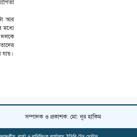
যোগিতা
জামায়াত থেকে
বহিষ্কার
মোজাফফর
েটা আর
হোসেনের বিচার
 মধ্যে
সেনা আইনে নিশ্চিত
া দলকে
করা হবে: স্বরাষ্ট্রমন্ত্রী
 তাদের
া যায়।
সম্পাদক ও প্রকাশক: মো: নূর হাকিম
্পাদকীয়, বার্তা ও বাণিজ্যিক কার্যালয়: ইডিবি ট্রেড সেন্টার,