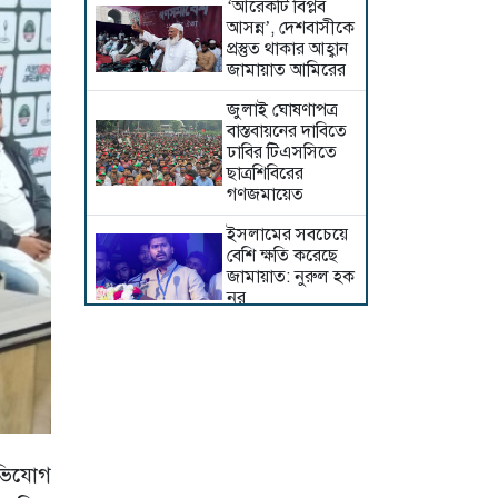
‘আরেকটি বিপ্লব
আসন্ন’, দেশবাসীকে
প্রস্তুত থাকার আহ্বান
জামায়াত আমিরের
জুলাই ঘোষণাপত্র
বাস্তবায়নের দাবিতে
ঢাবির টিএসসিতে
ছাত্রশিবিরের
গণজমায়েত
ইসলামের সবচেয়ে
বেশি ক্ষতি করেছে
জামায়াত: নুরুল হক
নুর
দেশের কঠিন অতীত
নতুন প্রজন্মের
সামনে তুলে ধরতে
হবে: দুদু
দেশে ধর্মের নামে
বিভাজনের কোনো
অভিযোগ
সুযোগ নেই : মির্জা