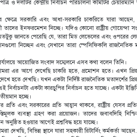
াত্র ও দলটির কেন্দ্রীয় নির্বাচন পরিচালনা কমিটির চেয়ারম্যা
ণের ক্ষেত্রে সরকারি এবং আধা-সরকারি চাকরিতে যারা আছেন,
ী তাদের ইনফরমেশন নিচ্ছে। যদিও কোনো রাষ্ট্রীয় গোয়েন্দা সং
টুকু জানতে পেরেছি যে, তারা মিড লেভেলের এবং ওপরের ল
গুলো নিচ্ছেন এবং সেখানে তারা স্পেসিফিকলি রাজনৈতিক ম
রীয় কার্যালয়ে আয়োজিত সংবাদ সম্মেলনে এসব কথা বলেন তিনি।
মরা এর আগে দেখেছি চাকরি হতে, প্রমোশন হতে। এখন প্রি
েখে হতে দেখছি। যখন একটা নির্দিষ্ট রাজনৈতিক মতাদর্শের প্রি
ই নির্বাচনটা একটা কারচুপির নির্বাচন হতে যাচ্ছে। একটা ইঞ্জিন
তীয়মান হচ্ছে।
তি এবং সরকারের প্রতি আহ্বান থাকবে, রাষ্ট্রীয় যেসব প্রতিষ
তিমূলক ব্যবস্থা গ্রহণ করা প্রয়োজন। তাদের জবাবদিহি নিশ্চ
অনুষ্ঠিত হওয়ার আগেই প্রশ্নবিদ্ধ হয়ে যাচ্ছে।
ছি, বিভিন্ন স্থানে যারা সহকারী রিটার্নিং কর্মকর্তা আছেন..