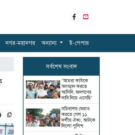
নগর-মহানগর
অন্যান্য
ই-পেপার
সর্বশেষ সংবাদ
ফ
‘আমরা কাউকে
অসম্মান করতে
আসিনি, জনগণের
দাবি নিয়ে এসেছি’
সচিবালয় ঘেরাও
করতে গেল ১১
দলীয় ঐক্য, আটকে
দিলো পুলিশ