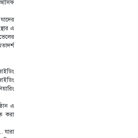
ন আসিফ
ফখরুল
আমাদেরকে বিভিন্ন
ভয়ভীতি দেখানো
 যাদের
হচ্ছে : জামায়াত
স্থার এ
আমির
েভেলের
সিইসির সঙ্গে বৈঠকে
তাদর্শ
যেসব দাবি জানাল
জামায়াত
স্বৈরাচারের
জাইডিং
পুনরুত্থানের কোনো
সুযোগ নেই :
জাইডিং
সমাজকল্যাণ মন্ত্রী
িয়ারিং
জামায়াত
ফেরেশতাদের দল
্ঠান এ
নয়, আমরাও মানুষ :
ডা. শফিকুর রহমান
িত করা
সাতক্ষীরা-৪
আসনের এমপি
. যারা
গাজী নজরুলকে