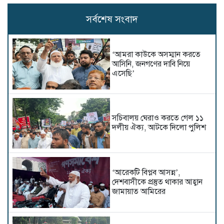
সর্বশেষ সংবাদ
‘আমরা কাউকে অসম্মান করতে
আসিনি, জনগণের দাবি নিয়ে
এসেছি’
সচিবালয় ঘেরাও করতে গেল ১১
দলীয় ঐক্য, আটকে দিলো পুলিশ
‘আরেকটি বিপ্লব আসন্ন’,
দেশবাসীকে প্রস্তুত থাকার আহ্বান
জামায়াত আমিরের