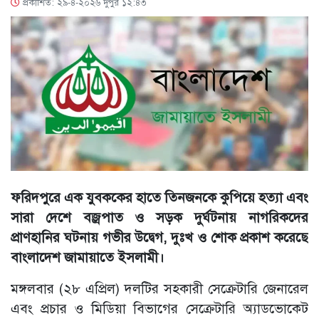
প্রকাশিত: ২৯-৪-২০২৬ দুপুর ১২:৪৩
ফরিদপুরে এক যুবককের হাতে তিনজনকে কুপিয়ে হত্যা এবং
সারা দেশে বজ্রপাত ও সড়ক দুর্ঘটনায় নাগরিকদের
প্রাণহানির ঘটনায় গভীর উদ্বেগ, দুঃখ ও শোক প্রকাশ করেছে
বাংলাদেশ জামায়াতে ইসলামী।
মঙ্গলবার (২৮ এপ্রিল) দলটির সহকারী সেক্রেটারি জেনারেল
এবং প্রচার ও মিডিয়া বিভাগের সেক্রেটারি অ্যাডভোকেট