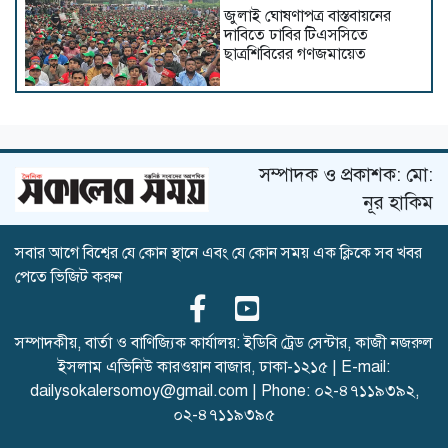
জুলাই ঘোষণাপত্র বাস্তবায়নের
দাবিতে ঢাবির টিএসসিতে
ছাত্রশিবিরের গণজমায়েত
ইসলামের সবচেয়ে বেশি ক্ষতি
করেছে জামায়াত: নুরুল হক নুর
সম্পাদক ও প্রকাশক: মো:
নূর হাকিম
সবার আগে বিশ্বের যে কোন স্থানে এবং যে কোন সময় এক ক্লিকে সব খবর
দেশের কঠিন অতীত নতুন প্রজন্মের
পেতে ভিজিট করুন
সামনে তুলে ধরতে হবে: দুদু
সম্পাদকীয়, বার্তা ও বাণিজ্যিক কার্যালয়: ইডিবি ট্রেড সেন্টার, কাজী নজরুল
ইসলাম এভিনিউ কারওয়ান বাজার, ঢাকা-১২১৫ | E-mail:
দেশে ধর্মের নামে বিভাজনের
dailysokalersomoy@gmail.com
| Phone:
০২-৪৭১১৯৩৯২
,
কোনো সুযোগ নেই : মির্জা ফখরুল
০২-৪৭১১৯৩৯৫