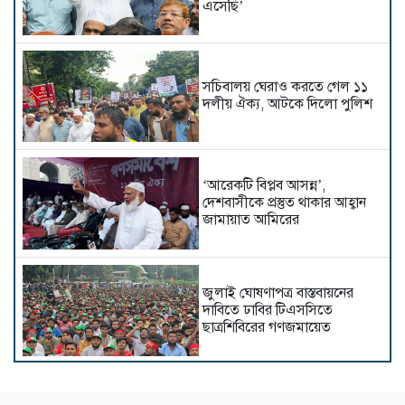
এসেছি’
সচিবালয় ঘেরাও করতে গেল ১১
দলীয় ঐক্য, আটকে দিলো পুলিশ
‘আরেকটি বিপ্লব আসন্ন’,
দেশবাসীকে প্রস্তুত থাকার আহ্বান
জামায়াত আমিরের
জুলাই ঘোষণাপত্র বাস্তবায়নের
দাবিতে ঢাবির টিএসসিতে
ছাত্রশিবিরের গণজমায়েত