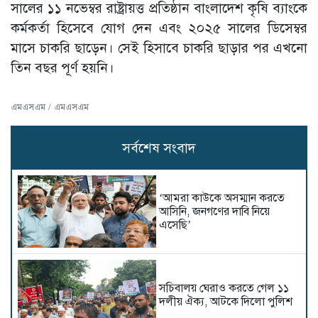
সালের ১১ নভেম্বর রাষ্ট্রায়ত্ত প্রতিষ্ঠান বাংলাদেশ কৃষি ব্যাংকে
কর্মকর্তা হিসেবে যোগ দেন এবং ২০২৫ সালের ডিসেম্বর
মাসে চাকরি ছাড়েন। সেই হিসাবে চাকরি ছাড়ার পর এখনো
তিন বছর পূর্ণ হয়নি।
এমএসএম / এমএসএম
সর্বশেষ সংবাদ
‘আমরা কাউকে অসম্মান করতে
আসিনি, জনগণের দাবি নিয়ে
এসেছি’
সচিবালয় ঘেরাও করতে গেল ১১
দলীয় ঐক্য, আটকে দিলো পুলিশ