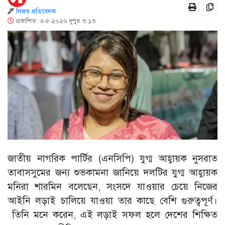
নিজস্ব প্রতিবেদক
প্রকাশিত: ৪-৫-২০২৬ দুপুর ৩:১৩
জাতীয় নাগরিক পার্টির (এনসিপি) যুগ্ম আহ্বায়ক নুসরাত
তাবাসসুমের জন্য শুভকামনা জানিয়ে দলটির যুগ্ম আহ্বায়ক
মনিরা শারমিন বলেছেন, সংসদে যাওয়ার চেয়ে নিজের
আইনি লড়াই চালিয়ে যাওয়া তার কাছে বেশি গুরুত্বপূর্ণ।
তিনি মনে করেন, এই লড়াই সফল হলে দেশের শিক্ষিত