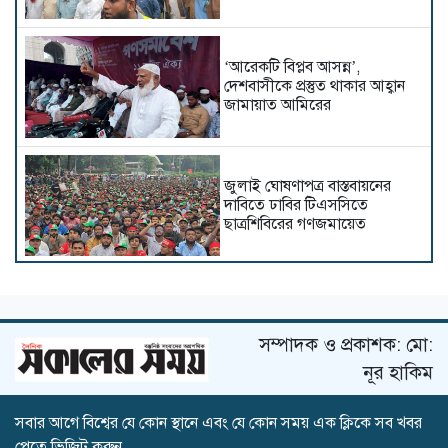
‘আরেকটি বিপ্লব আসন্ন’,
দেশবাসীকে প্রস্তুত থাকার আহ্বান
জামায়াত আমিরের
জুলাই ঘোষণাপত্র বাস্তবায়নের
দাবিতে ঢাবির টিএসসিতে
ছাত্রশিবিরের গণজমায়েত
ইসলামের সবচেয়ে বেশি ক্ষতি
করেছে জামায়াত: নুরুল হক নুর
সম্পাদক ও প্রকাশক: মো:
নূর হাকিম
সবার আগে বিশ্বের যে কোন স্থানে এবং যে কোন সময় এক ক্লিকে সব খবর
দেশের কঠিন অতীত নতুন প্রজন্মের
পেতে ভিজিট করুন